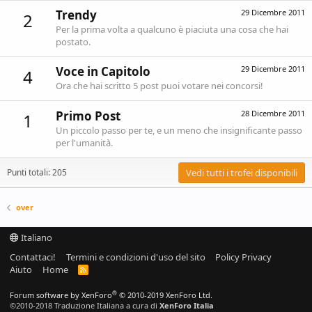
Trendy
29 Dicembre 2011
2
Per la prima volta a qualcuno è piaciuta una cosa che hai
postato.
Voce in Capitolo
29 Dicembre 2011
4
Ora che hai scritto 5 post puoi votare nei concorsi!
Primo Post
28 Dicembre 2011
1
Un piccolo passo per te, e un meno che insignificante passo
per l'umanità.
Punti totali: 205
Vedi tutti i trofei disponibili
over
Italiano
Contattaci!
Termini e condizioni d'uso del sito
Policy Privacy
Aiuto
Home
R
S
S
®
Forum software by XenForo
© 2010-2019 XenForo Ltd.
©2010-2018 Traduzione Italiana a cura di
XenForo Italia