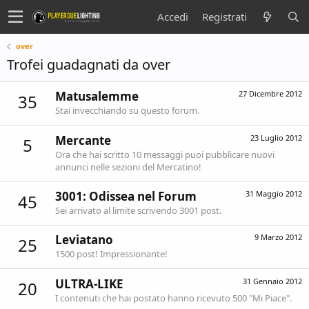
Accedi
Registrati
over
Trofei guadagnati da over
Matusalemme
27 Dicembre 2012
35
Stai invecchiando su questo forum.
Mercante
23 Luglio 2012
5
Ora che hai scritto 10 messaggi puoi pubblicare nuovi
annunci nelle sezioni del Mercatino!
3001: Odissea nel Forum
31 Maggio 2012
45
Sei arrivato al limite scrivendo 3001 post.
Leviatano
9 Marzo 2012
25
1500 post! Impressionante!
ULTRA-LIKE
31 Gennaio 2012
20
I contenuti che hai postato hanno ricevuto 500 "Mi Piace".