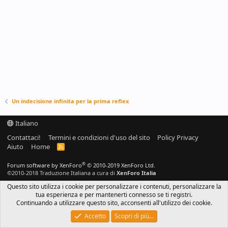
Un indecisione infinita per la prima reflex
Italiano
Contattaci!
Termini e condizioni d'uso del sito
Policy Privacy
Aiuto
Home
R
S
S
®
Forum software by XenForo
© 2010-2019 XenForo Ltd.
©2010-2018 Traduzione Italiana a cura di
XenForo Italia
Questo sito utilizza i cookie per personalizzare i contenuti, personalizzare la
tua esperienza e per mantenerti connesso se ti registri.
Continuando a utilizzare questo sito, acconsenti all'utilizzo dei cookie.
Accetto
Scopri di più…