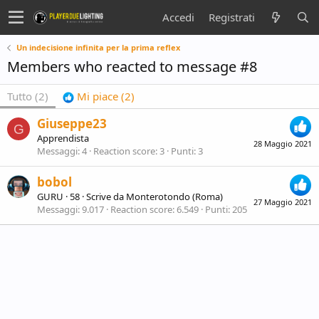
Accedi
Registrati
Un indecisione infinita per la prima reflex
Members who reacted to message #8
Tutto
(2)
Mi piace
(2)
Giuseppe23
G
Apprendista
28 Maggio 2021
Messaggi
4
Reaction score
3
Punti
3
bobol
GURU
·
58
·
Scrive da
Monterotondo (Roma)
27 Maggio 2021
Messaggi
9.017
Reaction score
6.549
Punti
205