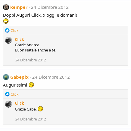
n
kemper
24 Dicembre 2012
s
:
Doppi Auguri Click, x oggi e domani!
R
Click
e
Click
a
Grazie Andrea.
c
Buon Natale anche a te.
t
i
24 Dicembre 2012
o
n
s
Gabepix
24 Dicembre 2012
:
Augurissimi
R
Click
e
Click
a
Grazie Gabe.
c
t
24 Dicembre 2012
i
o
n