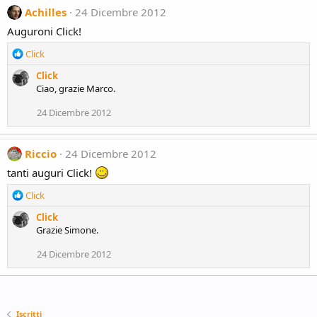
Achilles
24 Dicembre 2012
s
:
Auguroni Click!
R
Click
e
Click
a
Ciao, grazie Marco.
c
t
24 Dicembre 2012
i
o
n
Riccio
24 Dicembre 2012
s
:
tanti auguri Click!
R
Click
e
Click
a
Grazie Simone.
c
t
24 Dicembre 2012
i
o
n
s
:
Iscritti