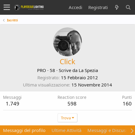
Accedi
Registrati
Iscritti
Click
PRO
·
58
·
Scrive da
La Spezia
Registrato
15 Febbraio 2012
Ultima visualizzazione
15 Novembre 2014
Messaggi
Reaction score
Punti
1.749
598
160
Trova
Messaggi del profilo
Ultime Attività
Messaggi e Discussion