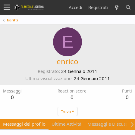
Accedi
Registrati
Iscritti
E
enrico
Registrato
24 Gennaio 2011
Ultima visualizzazione
24 Gennaio 2011
Messaggi
Reaction score
Punti
0
0
0
Trova
Messaggi del profilo
Ultime Attività
Messaggi e Discussion