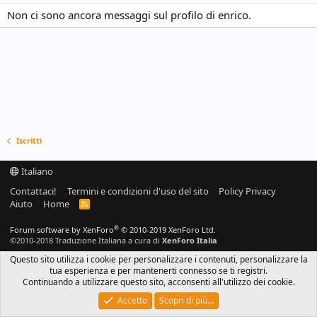
Non ci sono ancora messaggi sul profilo di enrico.
Iscritti
Italiano
Contattaci!
Termini e condizioni d'uso del sito
Policy Privacy
Aiuto
Home
R
S
S
®
Forum software by XenForo
© 2010-2019 XenForo Ltd.
©2010-2018 Traduzione Italiana a cura di
XenForo Italia
Questo sito utilizza i cookie per personalizzare i contenuti, personalizzare la
tua esperienza e per mantenerti connesso se ti registri.
Continuando a utilizzare questo sito, acconsenti all'utilizzo dei cookie.
Accetto
Scopri di più…