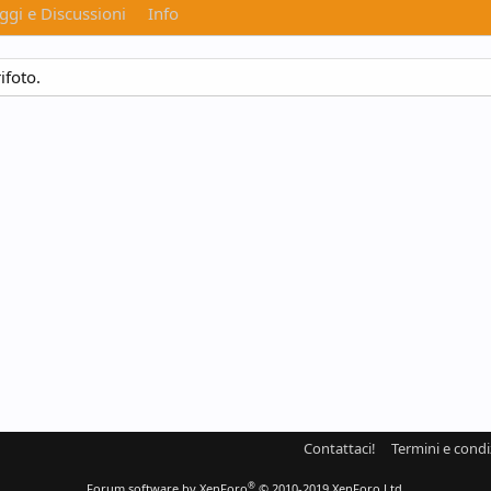
gi e Discussioni
Info
ifoto.
Contattaci!
Termini e condi
®
Forum software by XenForo
© 2010-2019 XenForo Ltd.