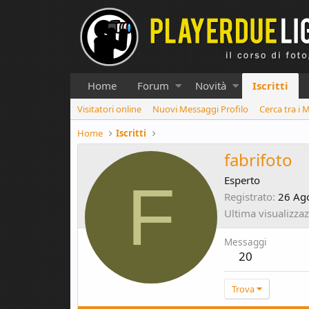
Home
Forum
Novità
Iscritti
Visitatori online
Nuovi Messaggi Profilo
Cerca tra i 
Home
Iscritti
fabrifoto
F
Esperto
Registrato
26 Ag
Ultima visualizza
Messaggi
20
Trova