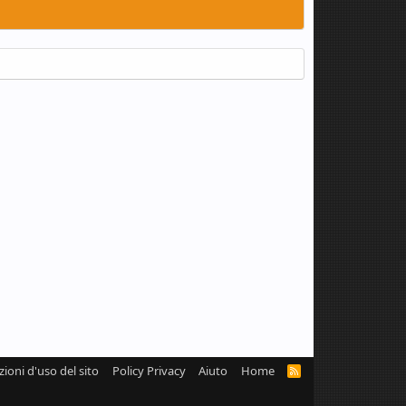
zioni d'uso del sito
Policy Privacy
Aiuto
Home
R
S
S