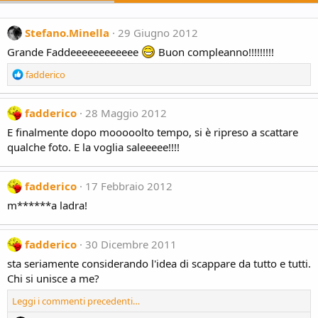
Stefano.Minella
29 Giugno 2012
Grande Faddeeeeeeeeeeee
Buon compleanno!!!!!!!!!
R
fadderico
e
a
c
fadderico
28 Maggio 2012
t
E finalmente dopo mooooolto tempo, si è ripreso a scattare
i
qualche foto. E la voglia saleeeee!!!!
o
n
s
fadderico
17 Febbraio 2012
:
m******a ladra!
fadderico
30 Dicembre 2011
sta seriamente considerando l'idea di scappare da tutto e tutti.
Chi si unisce a me?
Leggi i commenti precedenti…