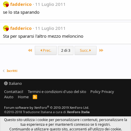
fadderico
11 Luglio 2011
se lo sta sparando
fadderico
11 Luglio 2011
Sta per spararsi l'altro mezzo meloncino
Primo
Ultimo
Prec.
2 di 3
Succ.
Iscritti
Italiano
Contattaci!
Termini e condizioni d'uso del sito
Policy Privacy
Aiuto
Home
R
S
S
®
Forum software by XenForo
© 2010-2019 XenForo Ltd.
©2010-2018 Traduzione Italiana a cura di
XenForo Italia
Questo sito utilizza i cookie per personalizzare i contenuti, personalizzare la
tua esperienza e per mantenerti connesso se ti registri.
Continuando a utilizzare questo sito, acconsenti all'utilizzo dei cookie.