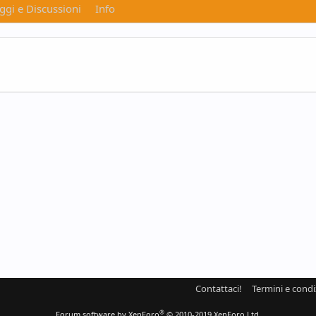
gi e Discussioni
Info
Contattaci!
Termini e condi
®
Forum software by XenForo
© 2010-2019 XenForo Ltd.