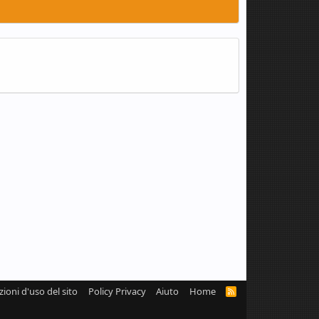
zioni d'uso del sito
Policy Privacy
Aiuto
Home
R
S
S