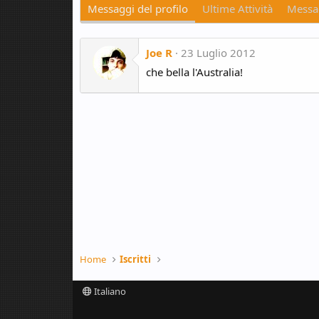
Messaggi del profilo
Ultime Attività
Messag
Joe R
23 Luglio 2012
che bella l'Australia!
Home
Iscritti
Italiano