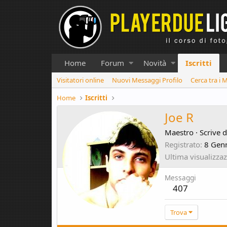
Home
Forum
Novità
Iscritti
Visitatori online
Nuovi Messaggi Profilo
Cerca tra i 
Home
Iscritti
Joe R
Maestro
·
Scrive 
Registrato
8 Gen
Ultima visualizza
Messaggi
407
Trova