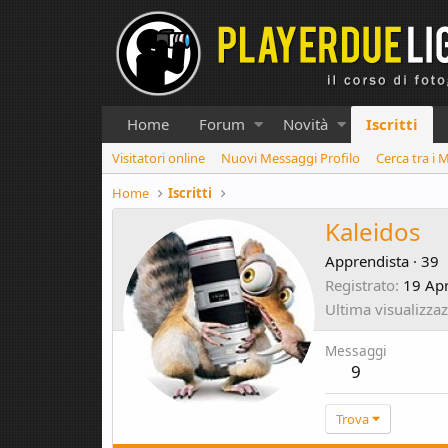
Home
Forum
Novità
Iscritti
Visitatori online
Nuovi Messaggi Profilo
Cerca tra i 
Home
Iscritti
Kaleidos
Apprendista
·
39
Registrato
19 Apr
Ultima visualizza
Messaggi
9
Trova