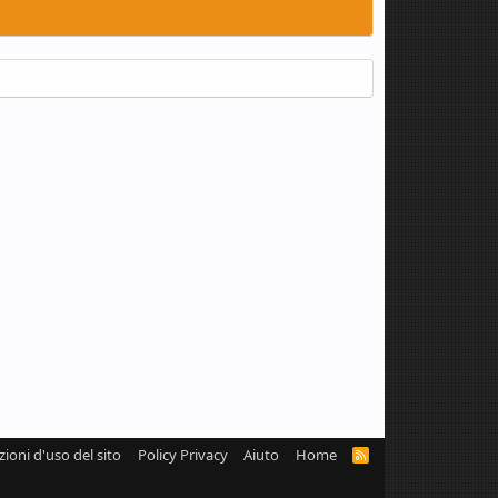
zioni d'uso del sito
Policy Privacy
Aiuto
Home
R
S
S