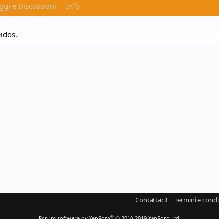
gi e Discussioni
Info
eidos.
Contattaci!
Termini e condi
®
Forum software by XenForo
© 2010-2019 XenForo Ltd.