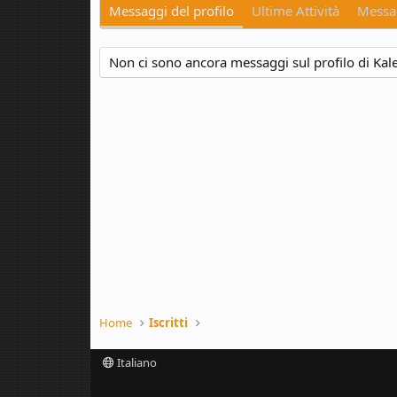
Messaggi del profilo
Ultime Attività
Messag
Non ci sono ancora messaggi sul profilo di Kal
Home
Iscritti
Italiano