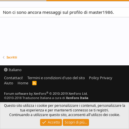
Non ci sono ancora messaggi sul profilo di master1986.
Iscritti
Italiano
Contattaci!
Termini e condizioni d'uso del sito
Policy Privacy
Aiuto
Home
R
S
S
®
Forum software by XenForo
© 2010-2019 XenForo Ltd.
©2010-2018 Traduzione Italiana a cura di
XenForo Italia
Questo sito utilizza i cookie per personalizzare i contenuti, personalizzare la
tua esperienza e per mantenerti connesso se ti registri.
Continuando a utilizzare questo sito, acconsenti all'utilizzo dei cookie.
Accetto
Scopri di più…