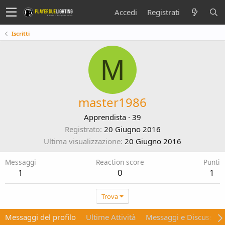
Accedi
Registrati
Iscritti
M
master1986
Apprendista
·
39
Registrato
20 Giugno 2016
Ultima visualizzazione
20 Giugno 2016
Messaggi
Reaction score
Punti
1
0
1
Trova
Messaggi del profilo
Ultime Attività
Messaggi e Discussion