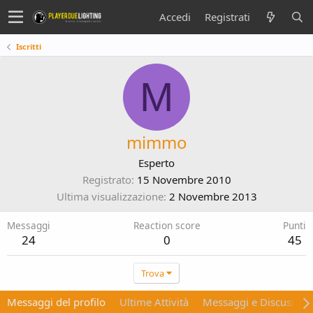
Accedi
Registrati
Iscritti
M
mimmo
Esperto
Registrato
15 Novembre 2010
Ultima visualizzazione
2 Novembre 2013
Messaggi
Reaction score
Punti
24
0
45
Trova
Messaggi del profilo
Ultime Attività
Messaggi e Discussion