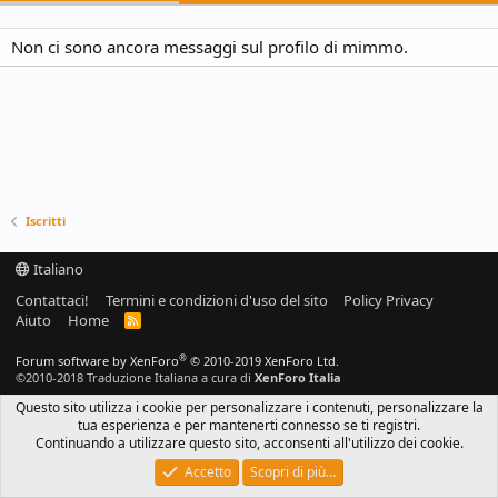
Non ci sono ancora messaggi sul profilo di mimmo.
Iscritti
Italiano
Contattaci!
Termini e condizioni d'uso del sito
Policy Privacy
Aiuto
Home
R
S
S
®
Forum software by XenForo
© 2010-2019 XenForo Ltd.
©2010-2018 Traduzione Italiana a cura di
XenForo Italia
Questo sito utilizza i cookie per personalizzare i contenuti, personalizzare la
tua esperienza e per mantenerti connesso se ti registri.
Continuando a utilizzare questo sito, acconsenti all'utilizzo dei cookie.
Accetto
Scopri di più…