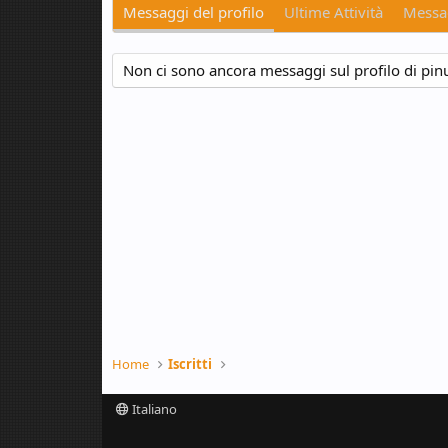
Messaggi del profilo
Ultime Attività
Messag
Non ci sono ancora messaggi sul profilo di pin
Home
Iscritti
Italiano