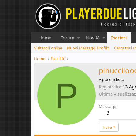
Home
Forum
Novità
Iscritti
Visitatori online
Nuovi Messaggi Profilo
Cerca tra i 
Home
Iscritti
pinucciioo
P
Apprendista
Registrato
13 Ag
Ultima visualizza
Messaggi
3
Trova