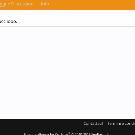
gi e Discussioni
Info
ucciiooo.
Contattaci!
Termini e condi
®
Forum software by XenForo
© 2010-2019 XenForo Ltd.