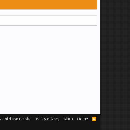
zioni d'uso del sito
Policy Privacy
Aiuto
Home
R
S
S