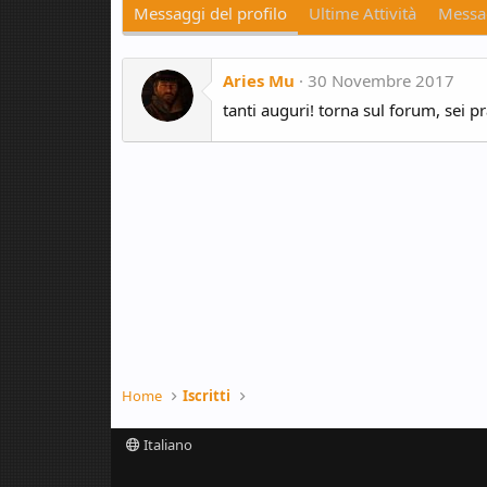
Messaggi del profilo
Ultime Attività
Messag
Aries Mu
30 Novembre 2017
tanti auguri! torna sul forum, sei pr
Home
Iscritti
Italiano