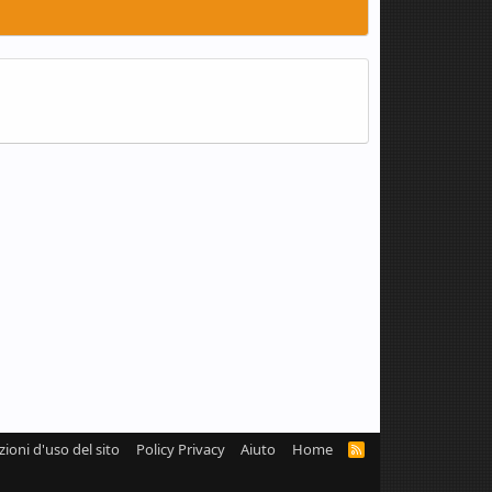
zioni d'uso del sito
Policy Privacy
Aiuto
Home
R
S
S