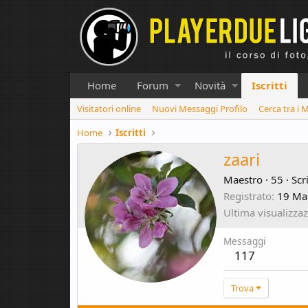
Home
Forum
Novità
Iscritti
Visitatori online
Nuovi Messaggi Profilo
Cerca tra i 
Home
Iscritti
zaari
Maestro
·
55
·
Scr
Registrato
19 Ma
Ultima visualizza
Messaggi
117
Trova