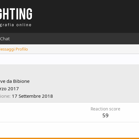
Chat
Messaggi Profilo
ive da
Bibione
rzo 2017
zione
17 Settembre 2018
Reaction score
59