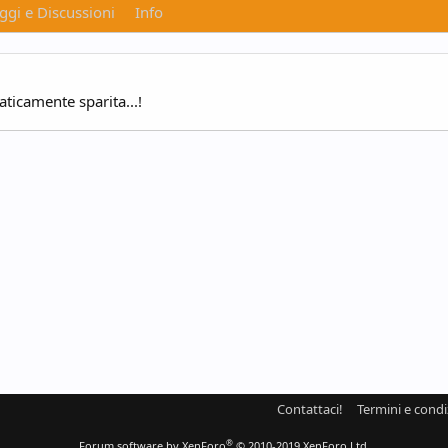
gi e Discussioni
Info
aticamente sparita...!
Contattaci!
Termini e condi
®
Forum software by XenForo
© 2010-2019 XenForo Ltd.