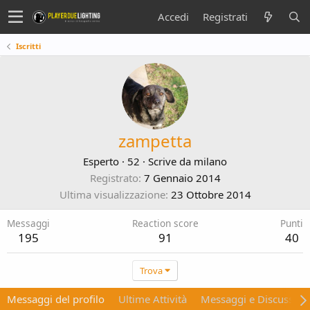
Accedi
Registrati
Iscritti
zampetta
Esperto
·
52
·
Scrive da
milano
Registrato
7 Gennaio 2014
Ultima visualizzazione
23 Ottobre 2014
Messaggi
Reaction score
Punti
195
91
40
Trova
Messaggi del profilo
Ultime Attività
Messaggi e Discussion