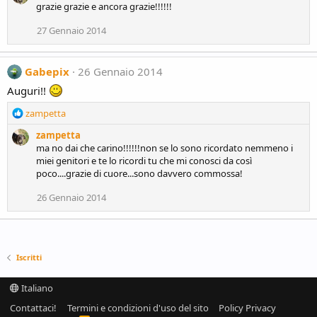
grazie grazie e ancora grazie!!!!!!
c
t
27 Gennaio 2014
i
o
n
Gabepix
26 Gennaio 2014
s
:
Auguri!!
R
zampetta
e
zampetta
a
ma no dai che carino!!!!!!non se lo sono ricordato nemmeno i
c
miei genitori e te lo ricordi tu che mi conosci da così
t
poco....grazie di cuore...sono davvero commossa!
i
o
26 Gennaio 2014
n
s
:
Iscritti
Italiano
Contattaci!
Termini e condizioni d'uso del sito
Policy Privacy