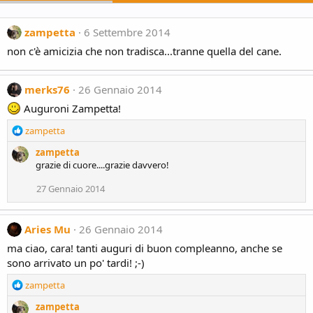
zampetta
6 Settembre 2014
non c'è amicizia che non tradisca...tranne quella del cane.
merks76
26 Gennaio 2014
Auguroni Zampetta!
R
zampetta
e
zampetta
a
grazie di cuore....grazie davvero!
c
t
27 Gennaio 2014
i
o
n
Aries Mu
26 Gennaio 2014
s
:
ma ciao, cara! tanti auguri di buon compleanno, anche se
sono arrivato un po' tardi! ;-)
R
zampetta
e
zampetta
a