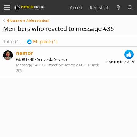
Accedi
Registrati
Glossario e Abbreviazioni
Members who reacted to message #36
Tutto
(1)
Mi piace
(1)
nemor
GURU
·
40
·
Scrive da
Seveso
2 Settembre 2015
Messaggi
4.505
Reaction score
2.687
Punti
205