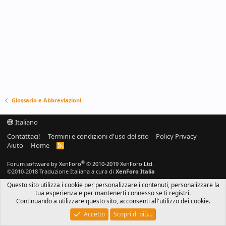
Glossario e Abbreviazioni
Italiano
Contattaci!
Termini e condizioni d'uso del sito
Policy Privacy
Aiuto
Home
R
S
S
®
Forum software by XenForo
© 2010-2019 XenForo Ltd.
©2010-2018 Traduzione Italiana a cura di
XenForo Italia
Questo sito utilizza i cookie per personalizzare i contenuti, personalizzare la
tua esperienza e per mantenerti connesso se ti registri.
Continuando a utilizzare questo sito, acconsenti all'utilizzo dei cookie.
Accetto
Scopri di più…