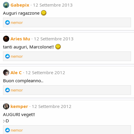
:
c
Gabepix
12 Settembre 2013
t
Auguri ragazzone
i
o
R
nemor
n
e
s
a
:
c
Aries Mu
12 Settembre 2013
t
tanti auguri, Marcolone!!
i
o
R
nemor
n
e
s
a
:
c
Ale C
12 Settembre 2012
t
Buon compleanno..
i
o
R
nemor
n
e
s
a
:
c
kemper
12 Settembre 2012
t
AUGURI veget!!
i
:-D
o
n
R
nemor
s