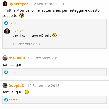
:
c
Hypereyed
12 Settembre 2013
t
...Tutti a Mombello, nei sotterranei, per festeggiare questo
i
soggetto!
o
n
R
nemor
s
e
:
nemor
a
Vinci il commento più bello
c
t
13 Settembre 2013
i
o
n
the_skull
12 Settembre 2013
s
:
Tanti auguri!!
R
nemor
e
a
c
DoppiaD
12 Settembre 2013
t
Tanti auguri!
i
o
R
nemor
n
e
s
a