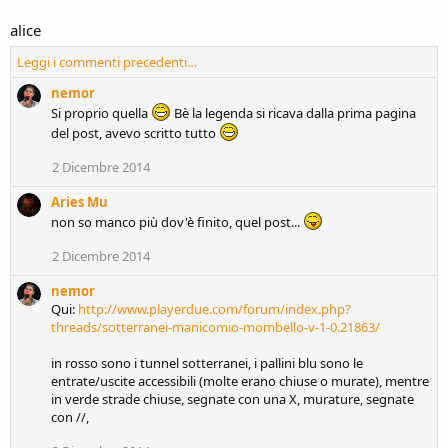
alice
Leggi i commenti precedenti…
nemor
Si proprio quella
Bè la legenda si ricava dalla prima pagina
del post, avevo scritto tutto
2 Dicembre 2014
Aries Mu
non so manco più dov'è finito, quel post...
2 Dicembre 2014
nemor
Qui:
http://www.playerdue.com/forum/index.php?
threads/sotterranei-manicomio-mombello-v-1-0.21863/
in rosso sono i tunnel sotterranei, i pallini blu sono le
entrate/uscite accessibili (molte erano chiuse o murate), mentre
in verde strade chiuse, segnate con una X, murature, segnate
con //,