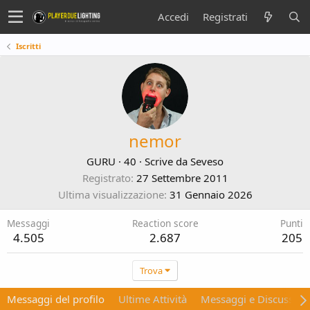
Accedi
Registrati
Iscritti
nemor
GURU
·
40
·
Scrive da
Seveso
Registrato
27 Settembre 2011
Ultima visualizzazione
31 Gennaio 2026
Messaggi
Reaction score
Punti
4.505
2.687
205
Trova
Messaggi del profilo
Ultime Attività
Messaggi e Discussion