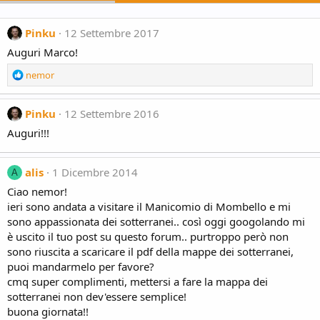
Pinku
12 Settembre 2017
Auguri Marco!
R
nemor
e
a
c
Pinku
12 Settembre 2016
t
Auguri!!!
i
o
n
alis
1 Dicembre 2014
A
s
:
Ciao nemor!
ieri sono andata a visitare il Manicomio di Mombello e mi
sono appassionata dei sotterranei.. così oggi googolando mi
è uscito il tuo post su questo forum.. purtroppo però non
sono riuscita a scaricare il pdf della mappe dei sotterranei,
puoi mandarmelo per favore?
cmq super complimenti, mettersi a fare la mappa dei
sotterranei non dev'essere semplice!
buona giornata!!