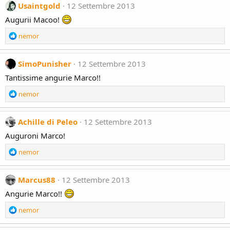
:
c
Usaintgold
12 Settembre 2013
t
Augurii Macoo!
i
o
R
nemor
n
e
s
a
:
c
SimoPunisher
12 Settembre 2013
t
Tantissime angurie Marco!!
i
o
R
nemor
n
e
s
a
:
c
Achille di Peleo
12 Settembre 2013
t
Auguroni Marco!
i
o
R
nemor
n
e
s
a
:
c
Marcus88
12 Settembre 2013
t
Angurie Marco!!
i
o
R
nemor
n
e
s
a