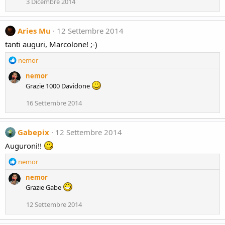
3 Dicembre 2014
Aries Mu
12 Settembre 2014
tanti auguri, Marcolone! ;-)
R
nemor
e
nemor
a
Grazie 1000 Davidone
c
t
16 Settembre 2014
i
o
n
Gabepix
12 Settembre 2014
s
:
Auguroni!!
R
nemor
e
nemor
a
Grazie Gabe
c
t
12 Settembre 2014
i
o
n