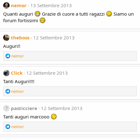
nemor
13 Settembre 2013
s
:
Quanti auguri
Grazie di cuore a tutti ragazzi
Siamo un
forum fortissimi
theboss
12 Settembre 2013
Auguri!!
R
nemor
e
a
c
Click
12 Settembre 2013
t
Tanti Auguri!!!!
i
o
R
nemor
n
e
s
a
:
c
pasticciere
12 Settembre 2013
t
Tanti auguri marcooo
i
o
R
nemor
n
e
s
a