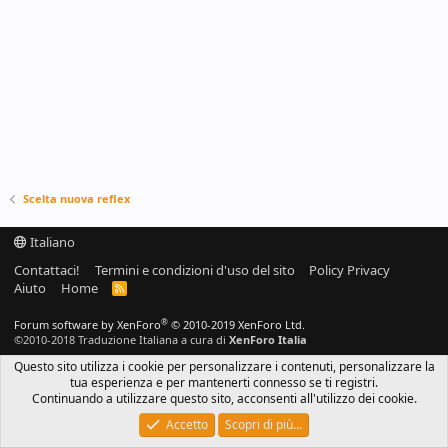
Scelta nuova reflex
Italiano
Contattaci!
Termini e condizioni d'uso del sito
Policy Privacy
Aiuto
Home
R
S
S
®
Forum software by XenForo
© 2010-2019 XenForo Ltd.
©2010-2018 Traduzione Italiana a cura di
XenForo Italia
Questo sito utilizza i cookie per personalizzare i contenuti, personalizzare la
tua esperienza e per mantenerti connesso se ti registri.
Continuando a utilizzare questo sito, acconsenti all'utilizzo dei cookie.
Accetto
Scopri di più…