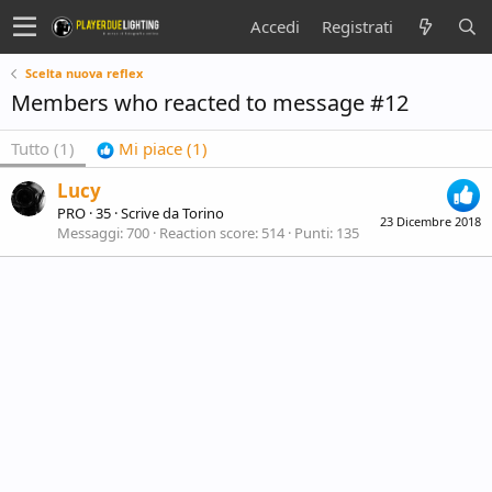
Accedi
Registrati
Scelta nuova reflex
Members who reacted to message #12
Tutto
(1)
Mi piace
(1)
Lucy
PRO
·
35
·
Scrive da
Torino
23 Dicembre 2018
Messaggi
700
Reaction score
514
Punti
135