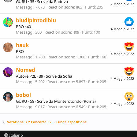
GURU
·
35
·
Scrive da
Padova
7 Maggio 2022
Messaggi
7.673
Reaction score
863
Punti
205
bludipintodiblu
PRO
·
40
4 Maggio 2022
Messaggi
300
Reaction score
409
Punti
100
hauk
PRO
4 Maggio 2022
Messaggi
1.780
Reaction score
1.308
Punti
160
Nomed
Autore P2L
·
39
·
Scrive da
Sofia
4 Maggio 2022
Messaggi
5.202
Reaction score
5.897
Punti
205
bobol
GURU
·
58
·
Scrive da
Monterotondo (Roma)
4 Maggio 2022
Messaggi
9.017
Reaction score
6.549
Punti
205
Votazione 30° Concorso P2L - Lunga esposizione
Italiano