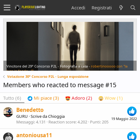
Accedi
Registrati
Vincitore del 29° Concorso P2L - Fotografia a casa -
robertinooooo con "la
luce in fondo...""
Votazione 30° Concorso P2L - Lunga esposizione
Members who reacted to message #15
Tutto
(6)
Mi piace
(3)
Adoro
(2)
Wow
(1)
Benedetto
GURU
·
Scrive da
Chioggia
19 Maggio 2022
Messaggi
4.131
Reaction score
4.202
Punti
205
antoniousa11