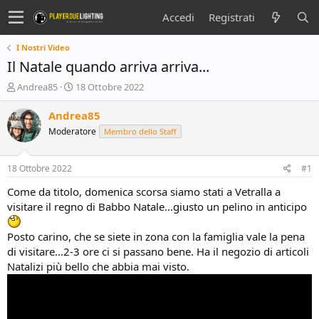
Accedi
Registrati
I Nostri Video
Il Natale quando arriva arriva...
C
D
Andrea85
18 Ottobre 2022
r
a
e
t
Andrea85
a
a
Moderatore
Membro dello Staff
t
d
o
i
r
i
18 Ottobre 2022
#1
e
n
D
i
Come da titolo, domenica scorsa siamo stati a Vetralla a
i
z
visitare il regno di Babbo Natale...giusto un pelino in anticipo
s
i
c
o
Posto carino, che se siete in zona con la famiglia vale la pena
u
di visitare...2-3 ore ci si passano bene. Ha il negozio di articoli
s
Natalizi più bello che abbia mai visto.
s
i
o
n
e