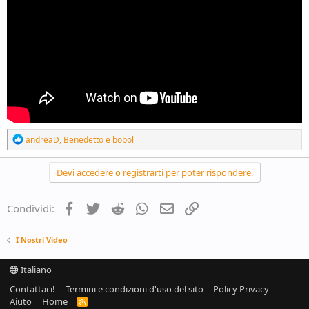
R
andreaD
,
Benedetto
e
bobol
e
a
c
Devi accedere o registrarti per poter rispondere.
t
i
o
Facebook
Twitter
Reddit
WhatsApp
e-mail
Link
Condividi:
n
s
:
I Nostri Video
Italiano
Contattaci!
Termini e condizioni d'uso del sito
Policy Privacy
Aiuto
Home
R