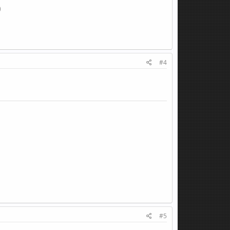
)
#4
#5