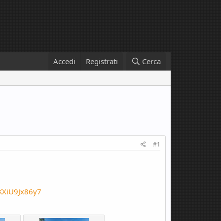
Accedi
Registrati
Cerca
#1
cKXiU9Jx86y7