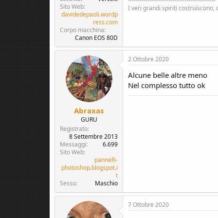
---------------------------------------------
Sito Web
I veri grandi spiriti costruiscono,
davidedepaoli.wordp
ress.com
Corpo macchina
Canon EOS 80D
2 Ottobre 2020
Alcune belle altre meno
Nel complesso tutto ok
Abraxas
GURU
Registrato
8 Settembre 2013
Messaggi
6.699
Sito Web
pannelli-
photoshop.blogspot.i
t
Sesso
Maschio
7 Ottobre 2020