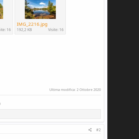
IMG_2216.jpg
ite: 16
192,2 KB
Visite: 16
Ultima modifica:
2 Ottobre 2020
)
#2