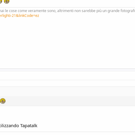
ai le cose come veramente sono, altrimenti non sarebbe più un grande fotograf
erlighti-21&linkCode=ez
tilizzando Tapatalk