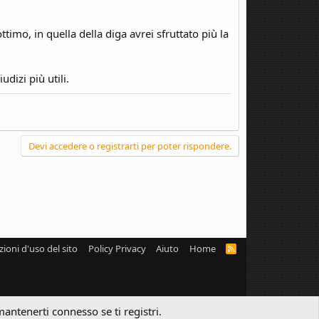
ottimo, in quella della diga avrei sfruttato più la
dizi più utili.
Devi accedere o registrarti per poter rispondere.
zioni d'uso del sito
Policy Privacy
Aiuto
Home
R
S
S
mantenerti connesso se ti registri.