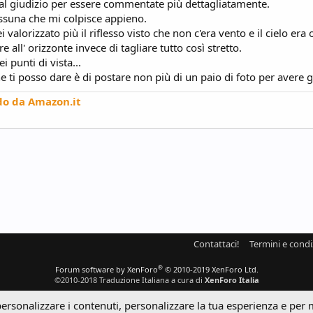
 al giudizio per essere commentate più dettagliatamente.
essuna che mi colpisce appieno.
i valorizzato più il riflesso visto che non c'era vento e il cielo era 
e all' orizzonte invece di tagliare tutto così stretto.
i punti di vista...
 ti posso dare è di postare non più di un paio di foto per avere giu
do da Amazon.it
Contattaci!
Termini e condi
®
Forum software by XenForo
© 2010-2019 XenForo Ltd.
©2010-2018 Traduzione Italiana a cura di
XenForo Italia
personalizzare i contenuti, personalizzare la tua esperienza e per 