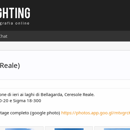
Chat
 Reale)
ne di ieri ai laghi di Bellagarda, Ceresole Reale.
0-20 e Sigma 18-300
portage completo (google photo)
https://photos.app.goo.gl/mtvgr