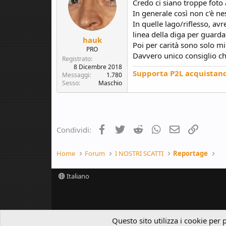
Credo ci siano troppe foto
In generale così non c'è n
In quelle lago/riflesso, avre
linea della diga per guardar
hauk
Poi per carità sono solo mie
PRO
Davvero unico consiglio che
Registrato
8 Dicembre 2018
Supporta P2L acquistan
Messaggi
1.780
Sesso
Maschio
Facebook
Twitter
Reddit
WhatsApp
e-mail
Link
Condividi:
Home
Forum
I NOSTRI SCATTI
Reportage
Italiano
Questo sito utilizza i cookie per 