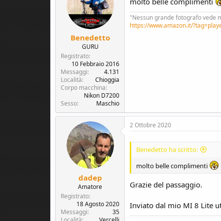
molto belle complimenti
o
n
"Nessun grande fotografo vede m
s
https://www.amazon.it/?tag=play
:
Benedetto
GURU
Registrato
10 Febbraio 2016
Messaggi
4.131
Località
Chioggia
Corpo macchina
Nikon D7200
Sesso
Maschio
2 Ottobre 2020
Benedetto ha scritto:
molto belle complimenti
dadep
Grazie del passaggio.
Amatore
Registrato
18 Agosto 2020
Inviato dal mio MI 8 Lite u
Messaggi
35
Località
Vercelli