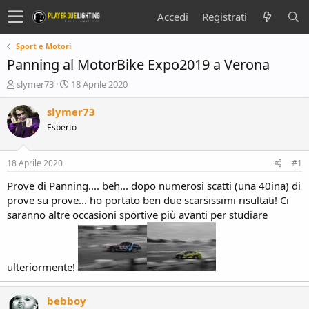
Accedi
Registrati
Sport e Motori
Panning al MotorBike Expo2019 a Verona
C
D
slymer73
18 Aprile 2020
r
a
e
t
slymer73
a
a
Esperto
t
d
o
i
r
i
18 Aprile 2020
#1
e
n
D
i
Prove di Panning.... beh... dopo numerosi scatti (una 40ina) di
i
z
prove su prove... ho portato ben due scarsissimi risultati! Ci
s
i
saranno altre occasioni sportive più avanti per studiare
c
o
u
s
s
ulteriormente!
i
o
n
bebboy
e