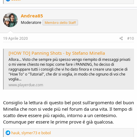
e
a
c
Andrea85
t
Moderatore
Membro dello Staff
i
o
n
s
19 Aprile 2020
#10
:
[HOW TO] Panning Shots - by Stefano Minella
Allora... Visto che sempre più spesso vengo riempito di messaggi privati
o mi viene chiesto nei topic come fare i PANNING, ho deciso di
raggruppare tutti i consigli che vi ho dato finora e creare una specie di
"How To" o "Tutorial", che dir si voglia, in modo che ognuno di voi che
voglia...
www.playerdue.com
Consiglio la lettura di questo bel post sull'argomento del buon
Minella che non si vede più nel forum da una vita. Il tempo di
scatto deve essere più rapido, intorno a un centesimo.
Comunque per essere le prime prove é già qualcosa.
R
hauk
,
slymer73
e
bobol