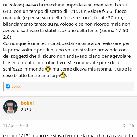
nuvoloso) avevo la macchina impostata su manuale, Iso su
640, con un tempo di scatto di 1/15, un valore f/5.6, fuoco
manuale (e penso sia quello forse l'errore), focale 50mm,
bilanciamento tarato su nuvoloso e se non ricordo male non
avevo disattivato la stabilizzazione della lente (Sigma 17-50
2.8).
Comunque è una tecnica abbastanza ostica da realizzare per
la prima volta e per di più ho voluto strafare provando con
dei soggetti che di sicuro non andavano piano per agevolare
l'inseguimento con l'obiettivo. Mi sono uscite pure delle
schifezze immonde
ma come diceva mia Nonna.... tutte le
cose brutte fanno anticorpi
.
R
bobol
e
a
c
bobol
t
GURU
i
o
n
s
19 Aprile 2020
#6
:
eh con 1/15" manco se stava fermo e la macchina a cavalletto