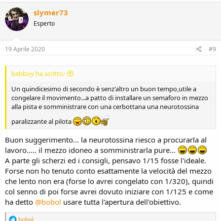
a
c
slymer73
t
Esperto
i
o
n
s
19 Aprile 2020
#9
:
bebboy ha scritto:
Un quindicesimo di secondo è senz'altro un buon tempo,utile a
congelare il movimento...a patto di installare un semaforo in mezzo
alla pista e somministrare con una cerbottana una neurotossina
paralizzante al pilota
Buon suggerimento... la neurotossina riesco a procurarla al
lavoro..... il mezzo idoneo a somministrarla pure...
A parte gli scherzi ed i consigli, pensavo 1/15 fosse l'ideale.
Forse non ho tenuto conto esattamente la velocità del mezzo
che lento non era (forse lo avrei congelato con 1/320), quindi
col senno di poi forse avrei dovuto iniziare con 1/125 e come
ha detto
@bobol
usare tutta l'apertura dell'obiettivo.
R
bobol