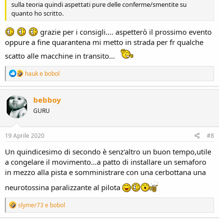
sulla teoria quindi aspettati pure delle conferme/smentite su
quanto ho scritto.
grazie per i consigli.... aspetterò il prossimo evento
oppure a fine quarantena mi metto in strada per fr qualche
scatto alle macchine in transito...
R
hauk
e
bobol
e
a
c
bebboy
t
GURU
i
o
n
s
19 Aprile 2020
#8
:
Un quindicesimo di secondo è senz'altro un buon tempo,utile
a congelare il movimento...a patto di installare un semaforo
in mezzo alla pista e somministrare con una cerbottana una
neurotossina paralizzante al pilota
R
slymer73
e
bobol
e