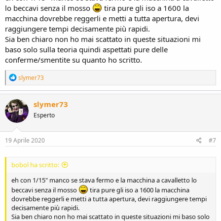
lo beccavi senza il mosso
tira pure gli iso a 1600 la
macchina dovrebbe reggerli e metti a tutta apertura, devi
raggiungere tempi decisamente più rapidi.
Sia ben chiaro non ho mai scattato in queste situazioni mi
baso solo sulla teoria quindi aspettati pure delle
conferme/smentite su quanto ho scritto.
R
slymer73
e
a
c
slymer73
t
Esperto
i
o
n
s
19 Aprile 2020
#7
:
bobol ha scritto:
eh con 1/15" manco se stava fermo e la macchina a cavalletto lo
beccavi senza il mosso
tira pure gli iso a 1600 la macchina
dovrebbe reggerli e metti a tutta apertura, devi raggiungere tempi
decisamente più rapidi.
Sia ben chiaro non ho mai scattato in queste situazioni mi baso solo