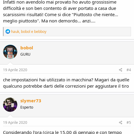
Infatti non avendolo mai provato ho avuto grossissime
difficoltà e son ben contento di aver portato a casa due
scarsissimi risultati! Come si dice "Piuttosto che niente...
meglio piuttosto". Ma non demordo... anzi....
R
hauk
,
bobol
e
bebboy
e
a
c
bobol
t
GURU
i
o
n
s
19 Aprile 2020
#4
:
che impostazioni hai utilizzato in macchina? Magari da quelle
qualcuno potrebbe darti delle correzioni per aggiustare il tiro
slymer73
Esperto
19 Aprile 2020
#5
Considerando l'ora (circa le 15.00 di gennaio e con tempo