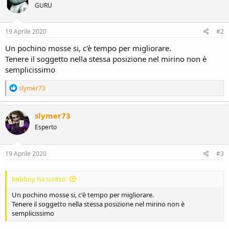
GURU
19 Aprile 2020
#2
Un pochino mosse si, c'è tempo per migliorare.
Tenere il soggetto nella stessa posizione nel mirino non è
semplicissimo
R
slymer73
e
a
c
slymer73
t
Esperto
i
o
n
s
19 Aprile 2020
#3
:
bebboy ha scritto:
Un pochino mosse si, c'è tempo per migliorare.
Tenere il soggetto nella stessa posizione nel mirino non è
semplicissimo