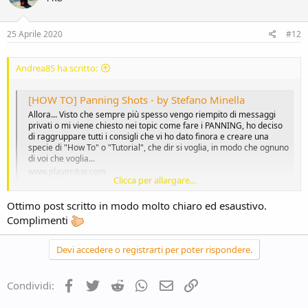
25 Aprile 2020
#12
Andrea85 ha scritto:
[HOW TO] Panning Shots - by Stefano Minella
Allora... Visto che sempre più spesso vengo riempito di messaggi
privati o mi viene chiesto nei topic come fare i PANNING, ho deciso
di raggruppare tutti i consigli che vi ho dato finora e creare una
specie di "How To" o "Tutorial", che dir si voglia, in modo che ognuno
di voi che voglia...
www.playerdue.com
Clicca per allargare...
Ottimo post scritto in modo molto chiaro ed esaustivo.
Consiglio la lettura di questo bel post sull'argomento del buon
Complimenti
Minella che non si vede più nel forum da una vita. Il tempo di scatto
deve essere più rapido, intorno a un centesimo. Comunque per
essere le prime prove é già qualcosa.
Devi accedere o registrarti per poter rispondere.
Facebook
Twitter
Reddit
WhatsApp
e-mail
Link
Condividi: