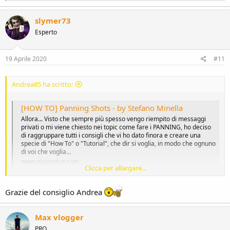
e
a
c
slymer73
t
Esperto
i
o
n
s
19 Aprile 2020
#11
:
Andrea85 ha scritto:
[HOW TO] Panning Shots - by Stefano Minella
Allora... Visto che sempre più spesso vengo riempito di messaggi
privati o mi viene chiesto nei topic come fare i PANNING, ho deciso
di raggruppare tutti i consigli che vi ho dato finora e creare una
specie di "How To" o "Tutorial", che dir si voglia, in modo che ognuno
di voi che voglia...
www.playerdue.com
Clicca per allargare...
Consiglio la lettura di questo bel post sull'argomento del buon
Grazie del consiglio Andrea
Minella che non si vede più nel forum da una vita. Il tempo di scatto
deve essere più rapido, intorno a un centesimo. Comunque per
essere le prime prove é già qualcosa.
Max vlogger
PRO