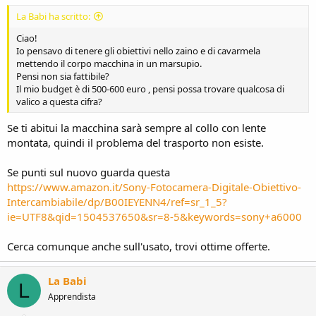
La Babi ha scritto:
Ciao!
Io pensavo di tenere gli obiettivi nello zaino e di cavarmela
mettendo il corpo macchina in un marsupio.
Pensi non sia fattibile?
Il mio budget è di 500-600 euro , pensi possa trovare qualcosa di
valico a questa cifra?
Se ti abitui la macchina sarà sempre al collo con lente
montata, quindi il problema del trasporto non esiste.
Se punti sul nuovo guarda questa
https://www.amazon.it/Sony-Fotocamera-Digitale-Obiettivo-
Intercambiabile/dp/B00IEYENN4/ref=sr_1_5?
ie=UTF8&qid=1504537650&sr=8-5&keywords=sony+a6000
Cerca comunque anche sull'usato, trovi ottime offerte.
La Babi
L
Apprendista