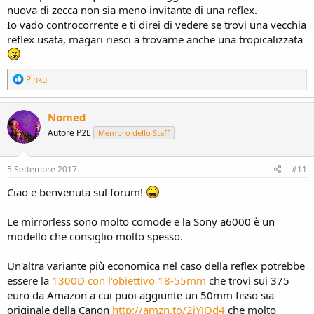
nuova di zecca non sia meno invitante di una reflex.
Io vado controcorrente e ti direi di vedere se trovi una vecchia
reflex usata, magari riesci a trovarne anche una tropicalizzata
R
Pinku
e
a
c
Nomed
t
Autore P2L
Membro dello Staff
i
o
n
s
5 Settembre 2017
#11
:
Ciao e benvenuta sul forum!
Le mirrorless sono molto comode e la Sony a6000 è un
modello che consiglio molto spesso.
Un'altra variante più economica nel caso della reflex potrebbe
essere la
1300D con l'obiettivo 18-55mm
che trovi sui 375
euro da Amazon a cui puoi aggiunte un 50mm fisso sia
originale della Canon
http://amzn.to/2iYJQd4
che molto