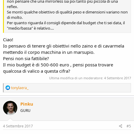
non pensare che una mirrorless sia poi tanto più piccola di una
reflex.
Se monti qualche obiettivo di qualità peso e dimensioni variano non
di molto.
Per quanto riguarda il consigli dipende dal budget che ti sei data, il
"medio/bassa" è relativo....
Ciao!
Io pensavo di tenere gli obiettivi nello zaino e di cavarmela
mettendo il corpo macchina in un marsupio.
Pensi non sia fattibile?
Il mio budget è di 500-600 euro , pensi possa trovare
qualcosa di valico a questa cifra?
Ultima modifica di un moderatore:
4 Settembre 2017
R
tonylaera_
e
a
c
Pinku
t
GURU
i
o
n
s
4 Settembre 2017
#5
: