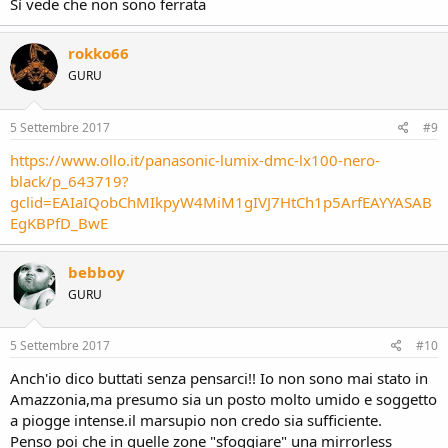
Sì vede che non sono ferrata
rokko66
GURU
5 Settembre 2017
#9
https://www.ollo.it/panasonic-lumix-dmc-lx100-nero-
black/p_643719?
gclid=EAIaIQobChMIkpyW4MiM1gIVJ7HtCh1p5ArfEAYYASAB
EgKBPfD_BwE
bebboy
GURU
5 Settembre 2017
#10
Anch'io dico buttati senza pensarci!! Io non sono mai stato in
Amazzonia,ma presumo sia un posto molto umido e soggetto
a piogge intense.il marsupio non credo sia sufficiente.
Penso poi che in quelle zone "sfoggiare" una mirrorless