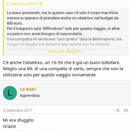
La Babi ha scritto:
La stavo puntando, ma in questo caso c'è solo il corpo macchina
mentre io speravo di prendere anche un obiettivo nel budget da
600 euro.
Per il trasporto sarà "difficoltoso" solo per questo viaggio, in altre
occasioni non avrei bisogno di nasconderla.
Una compatta mi sembrava "uno spreco" data la destinazione, ma
magari mi sbaglio e la declasso solo perché non ha obiettivi
intercambiabili da poter usare per diverse esigenze.
Clicca per allargare...
Pensi possa essere invece valida?
L'usato invece dove lo trovo?c'è qualche sito in particolare più
C'è anche l'obiettivo, un 16-50 che è già un buon tuttofare.
affidabile?
Meglio una ML di una compatta di certo, sempre che non la
utilizzerai solo per questo viaggio ovviamente
La Babi
L
Apprendista
4 Settembre 2017
#8
Mi era sfuggito
Grazie