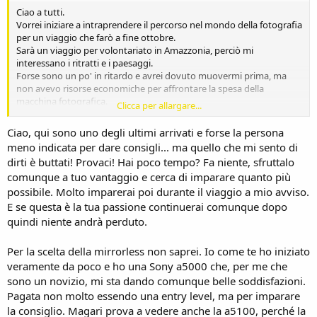
Ciao a tutti.
Vorrei iniziare a intraprendere il percorso nel mondo della fotografia
per un viaggio che farò a fine ottobre.
Sarà un viaggio per volontariato in Amazzonia, perciò mi
interessano i ritratti e i paesaggi.
Forse sono un po' in ritardo e avrei dovuto muovermi prima, ma
non avevo risorse economiche per affrontare la spesa della
macchina fotografica.
Clicca per allargare...
Ho pensato a una mirrorless, perché piccola, ma versatile visto è
possibile aggiungere degli obiettivi.
Ciao, qui sono uno degli ultimi arrivati e forse la persona
La reflex l'ho scartata per le sue dimensioni in quanto può essere
meno indicata per dare consigli... ma quello che mi sento di
pericoloso girare con qualcosa di così vistoso legato al collo.
dirti è buttati! Provaci! Hai poco tempo? Fa niente, sfruttalo
La compatta credo non possa darmi grandi soddisfazioni, ma
comunque a tuo vantaggio e cerca di imparare quanto più
magari mi sbaglio.
Avete gentilmente dei consigli da darmi su Una buona mirrorless di
possibile. Molto imparerai poi durante il viaggio a mio avviso.
fascia medio bassa?
E se questa è la tua passione continuerai comunque dopo
Oppure pensate che sia meglio lasciar perdere, perché manca poco
quindi niente andrà perduto.
tempo e non potrei imparare a fare delle foto decenti in tempo per
fine ottobre e forse dovrei optare su una compatta che magari ho
Per la scelta della mirrorless non saprei. Io come te ho iniziato
snobbato e invece potrebbe fare al caso mio?
veramente da poco e ho una Sony a5000 che, per me che
Grazie a chi mi risponderà.
sono un novizio, mi sta dando comunque belle soddisfazioni.
Pagata non molto essendo una entry level, ma per imparare
la consiglio. Magari prova a vedere anche la a5100, perché la