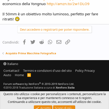
economico della Yongnuo
http://amzn.to/2w1DLO9
Il 50mm è un obiettivo molto luminoso, perfetto per fare
ritratti!
Devi accedere o registrarti per poter rispondere.
Facebook
Twitter
Reddit
WhatsApp
e-mail
Link
Condividi:
Acquisto Prima Macchina Fotografica
Italiano
Contattaci!
Termini e condizioni d'uso del sito
Policy Privacy
Aiuto
Home
R
S
S
®
Forum software by XenForo
© 2010-2019 XenForo Ltd.
©2010-2018 Traduzione Italiana a cura di
XenForo Italia
Questo sito utilizza i cookie per personalizzare i contenuti, personalizzare la
tua esperienza e per mantenerti connesso se ti registri.
Continuando a utilizzare questo sito, acconsenti all'utilizzo dei cookie.
Accetto
Scopri di più…