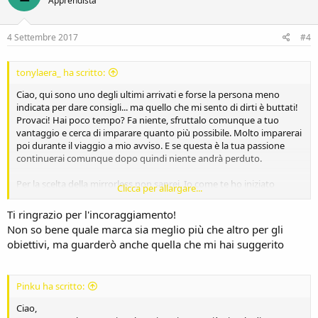
Apprendista
4 Settembre 2017
#4
tonylaera_ ha scritto:
Ciao, qui sono uno degli ultimi arrivati e forse la persona meno
indicata per dare consigli... ma quello che mi sento di dirti è buttati!
Provaci! Hai poco tempo? Fa niente, sfruttalo comunque a tuo
vantaggio e cerca di imparare quanto più possibile. Molto imparerai
poi durante il viaggio a mio avviso. E se questa è la tua passione
continuerai comunque dopo quindi niente andrà perduto.
Per la scelta della mirrorless non saprei. Io come te ho iniziato
Clicca per allargare...
veramente da poco e ho una Sony a5000 che, per me che sono un
novizio, mi sta dando comunque belle soddisfazioni. Pagata non
Ti ringrazio per l'incoraggiamento!
molto essendo una entry level, ma per imparare la consiglio. Magari
Non so bene quale marca sia meglio più che altro per gli
prova a vedere anche la a5100, perché la mia credo sia ormai fuori
obiettivi, ma guarderò anche quella che mi hai suggerito
produzione.
Spero di essere stato d'aiuto
Pinku ha scritto:
Inviato dal mio C106 utilizzando Tapatalk
Ciao,