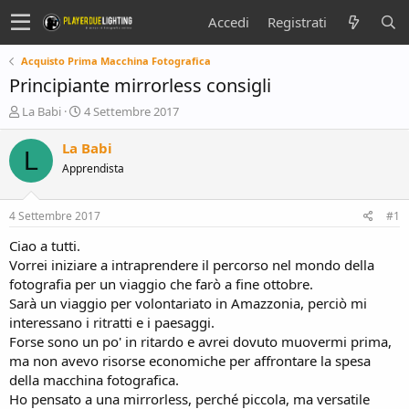
Accedi
Registrati
Acquisto Prima Macchina Fotografica
Principiante mirrorless consigli
C
D
La Babi
4 Settembre 2017
r
a
e
t
La Babi
L
a
a
Apprendista
t
d
o
i
r
i
4 Settembre 2017
#1
e
n
D
i
Ciao a tutti.
i
z
Vorrei iniziare a intraprendere il percorso nel mondo della
s
i
fotografia per un viaggio che farò a fine ottobre.
c
o
Sarà un viaggio per volontariato in Amazzonia, perciò mi
u
interessano i ritratti e i paesaggi.
s
Forse sono un po' in ritardo e avrei dovuto muovermi prima,
s
i
ma non avevo risorse economiche per affrontare la spesa
o
della macchina fotografica.
n
Ho pensato a una mirrorless, perché piccola, ma versatile
e