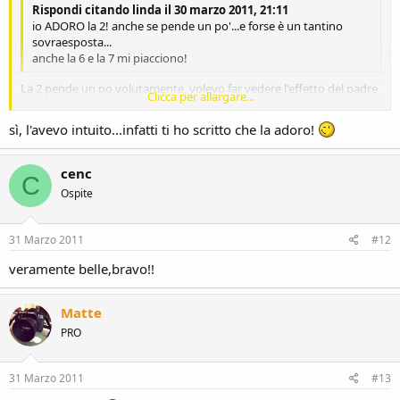
Rispondi citando linda il 30 marzo 2011, 21:11
io ADORO la 2! anche se pende un po'...e forse è un tantino
sovraesposta...
anche la 6 e la 7 mi piacciono!
La 2 pende un po volutamente, volevo far vedere l'effetto del padre
Clicca per allargare...
col bimbo che tendono a "rotolare" da un lato all'altro sull'erba
,
la sovraesposizione anche, diciamo anche questa x dare un tono
Clicca per allargare...
sì, l'avevo intuito...infatti ti ho scritto che la adoro!
acceso, un tono allegro (bel momento)
cenc
Grazie cmq !!
C
Ospite
31 Marzo 2011
#12
veramente belle,bravo!!
Matte
PRO
31 Marzo 2011
#13