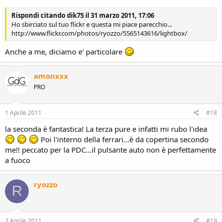
Rispondi citando dik75 il 31 marzo 2011, 17:06
Ho sbirciato sul tuo flickr e questa mi piace parecchio...
http://www.flickr.com/photos/ryozzo/5565143616/lightbox/
Anche a me, diciamo e' particolare
amonxxx
PRO
1 Aprile 2011
#18
la seconda è fantastica! La terza pure e infatti mi rubo l'idea
Poi l'interno della ferrari...è da copertina secondo
me!! peccato per la PDC...il pulsante auto non è perfettamente
a fuoco
ryozzo
R
2 Aprile 2011
#19