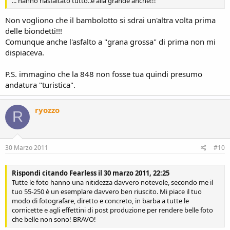
... hanno riasfaltato tutto..e alla grande anche!!!
Non vogliono che il bambolotto si sdrai un'altra volta prima
delle biondetti!!!
Comunque anche l'asfalto a "grana grossa" di prima non mi
dispiaceva.
P.S. immagino che la 848 non fosse tua quindi presumo
andatura "turistica".
ryozzo
R
30 Marzo 2011
#10
Rispondi citando Fearless il 30 marzo 2011, 22:25
Tutte le foto hanno una nitidezza davvero notevole, secondo me il
tuo 55-250 è un esemplare davvero ben riuscito. Mi piace il tuo
modo di fotografare, diretto e concreto, in barba a tutte le
cornicette e agli effettini di post produzione per rendere belle foto
che belle non sono! BRAVO!