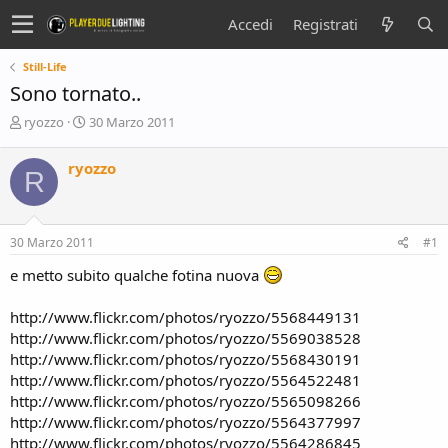
Accedi
Registrati
Still-Life
Sono tornato..
C
D
ryozzo
30 Marzo 2011
r
a
e
t
ryozzo
R
a
a
t
d
o
i
r
i
30 Marzo 2011
#1
e
n
D
i
e metto subito qualche fotina nuova
i
z
s
i
http://www.flickr.com/photos/ryozzo/5568449131
c
o
http://www.flickr.com/photos/ryozzo/5569038528
u
s
http://www.flickr.com/photos/ryozzo/5568430191
s
http://www.flickr.com/photos/ryozzo/5564522481
i
http://www.flickr.com/photos/ryozzo/5565098266
o
http://www.flickr.com/photos/ryozzo/5564377997
n
http://www.flickr.com/photos/ryozzo/5564286845
e