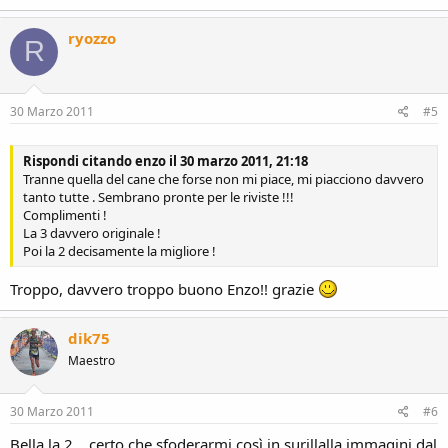
ryozzo
R
30 Marzo 2011
#5
Rispondi citando enzo il 30 marzo 2011, 21:18
Tranne quella del cane che forse non mi piace, mi piacciono davvero
tanto tutte . Sembrano pronte per le riviste !!!
Complimenti !
La 3 davvero originale !
Poi la 2 decisamente la migliore !
Troppo, davvero troppo buono Enzo!! grazie
dik75
Maestro
30 Marzo 2011
#6
Bella la 2... certo che sfoderarmi così in surillalla immagini dal