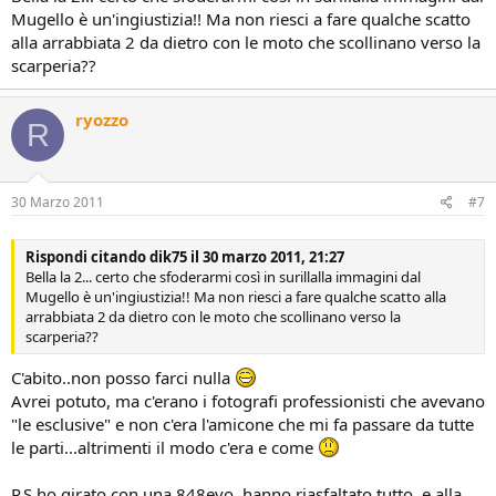
Mugello è un'ingiustizia!! Ma non riesci a fare qualche scatto
alla arrabbiata 2 da dietro con le moto che scollinano verso la
scarperia??
ryozzo
R
30 Marzo 2011
#7
Rispondi citando dik75 il 30 marzo 2011, 21:27
Bella la 2... certo che sfoderarmi così in surillalla immagini dal
Mugello è un'ingiustizia!! Ma non riesci a fare qualche scatto alla
arrabbiata 2 da dietro con le moto che scollinano verso la
scarperia??
C'abito..non posso farci nulla
Avrei potuto, ma c'erano i fotografi professionisti che avevano
"le esclusive" e non c'era l'amicone che mi fa passare da tutte
le parti...altrimenti il modo c'era e come
P.S ho girato con una 848evo, hanno riasfaltato tutto..e alla