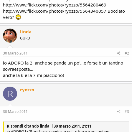
http://www.flickr.com/photos/ryozzo/5564280469
http://www.flickr.com/photos/ryozzo/5564340057 Bocciato
vero?
linda
GURU
30 Marzo 2011
#2
io ADORO la 2! anche se pende un po'...e forse è un tantino
sovraesposta...
anche la 6 e la 7 mi piacciono!
ryozzo
R
30 Marzo 2011
#3
Rispondi citando linda il 30 marzo 2011, 21:11
io ADORO la 2! anche se pende un po'...e forse è un tantino