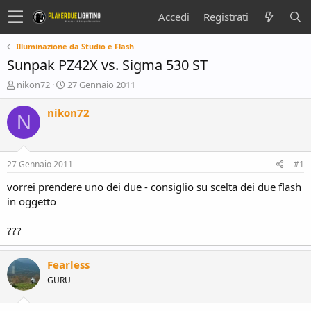
Accedi
Registrati
Illuminazione da Studio e Flash
Sunpak PZ42X vs. Sigma 530 ST
C
D
nikon72
27 Gennaio 2011
r
a
e
t
nikon72
N
a
a
t
d
o
i
r
i
27 Gennaio 2011
#1
e
n
D
i
vorrei prendere uno dei due - consiglio su scelta dei due flash
i
z
in oggetto
s
i
c
o
???
u
s
s
Fearless
i
GURU
o
n
e