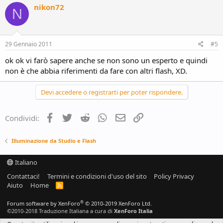
nikon72
N
29 Gennaio 2011
#5
ok ok vi farò sapere anche se non sono un esperto e quindi
non è che abbia riferimenti da fare con altri flash, XD.
Devi accedere o registrarti per poter rispondere.
Facebook
Twitter
Reddit
WhatsApp
e-mail
Link
Condividi:
Illuminazione da Studio e Flash
Italiano
Contattaci!
Termini e condizioni d'uso del sito
Policy Privacy
Aiuto
Home
R
S
S
®
Forum software by XenForo
© 2010-2019 XenForo Ltd.
©2010-2018 Traduzione Italiana a cura di
XenForo Italia