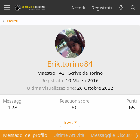
Accedi
Registrati
Iscritti
Erik.torino84
Maestro
·
42
·
Scrive da
Torino
Registrato
10 Marzo 2016
Ultima visualizzazione
26 Ottobre 2022
Messaggi
Reaction score
Punti
128
60
65
Trova
Messaggi del profilo
Ultime Attività
Messaggi e Discussion