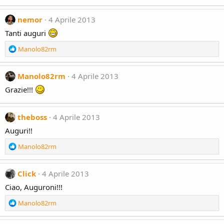
o
n
nemor
4 Aprile 2013
s
:
Tanti auguri
R
Manolo82rm
e
a
c
Manolo82rm
4 Aprile 2013
t
Grazie!!!
i
o
n
theboss
4 Aprile 2013
s
:
Auguri!!
R
Manolo82rm
e
a
c
Click
4 Aprile 2013
t
Ciao, Auguroni!!!
i
o
R
Manolo82rm
n
e
s
a