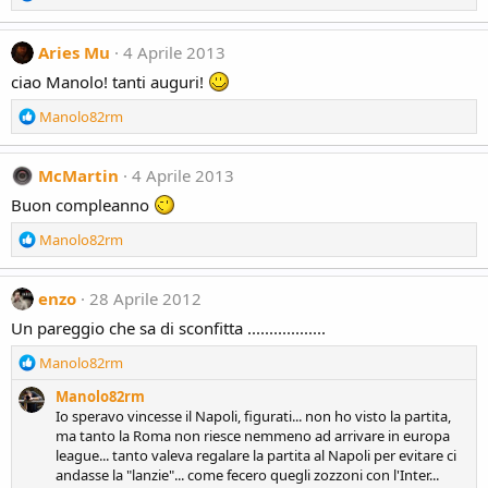
n
e
s
a
:
c
Aries Mu
4 Aprile 2013
t
ciao Manolo! tanti auguri!
i
o
R
Manolo82rm
n
e
s
a
:
c
McMartin
4 Aprile 2013
t
Buon compleanno
i
o
R
Manolo82rm
n
e
s
a
:
c
enzo
28 Aprile 2012
t
Un pareggio che sa di sconfitta ..................
i
o
R
Manolo82rm
n
e
s
Manolo82rm
a
:
Io speravo vincesse il Napoli, figurati... non ho visto la partita,
c
ma tanto la Roma non riesce nemmeno ad arrivare in europa
t
league... tanto valeva regalare la partita al Napoli per evitare ci
i
andasse la "lanzie"... come fecero quegli zozzoni con l'Inter...
o