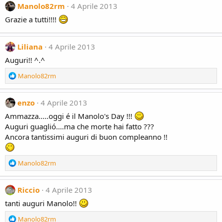
:
c
Manolo82rm
4 Aprile 2013
t
Grazie a tutti!!!!
i
o
n
Liliana
4 Aprile 2013
s
:
Auguri!! ^.^
R
Manolo82rm
e
a
c
enzo
4 Aprile 2013
t
Ammazza.....oggi é il Manolo's Day !!!
i
Auguri guaglió....ma che morte hai fatto ???
o
Ancora tantissimi auguri di buon compleanno !!
n
s
:
R
Manolo82rm
e
a
c
Riccio
4 Aprile 2013
t
tanti auguri Manolo!!
i
o
R
Manolo82rm