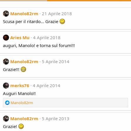
Manolo82rm
21 Aprile 2018
Scusa per il ritardo... Grazie
Aries Mu
4 Aprile 2018
auguri, Manolo! e torna sul forum!!!
Manolo82rm
5 Aprile 2014
Grazie!!!
merks76
4 Aprile 2014
Auguri Manolo!!
R
Manolo82rm
e
a
c
Manolo82rm
5 Aprile 2013
t
Grazie!
i