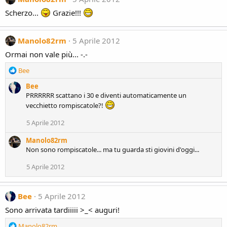
Scherzo...
Grazie!!!
Manolo82rm
5 Aprile 2012
Ormai non vale più... -.-
R
Bee
e
Bee
a
PRRRRRR scattano i 30 e diventi automaticamente un
c
vecchietto rompiscatole?!
t
i
5 Aprile 2012
o
n
Manolo82rm
s
Non sono rompiscatole... ma tu guarda sti giovini d'oggi...
:
5 Aprile 2012
Bee
5 Aprile 2012
Sono arrivata tardiiiii >_< auguri!
R
Manolo82rm