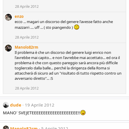
n
28 Aprile 2012
s
:
enzo
ecco ... magari un discorso del genere l'avesse fatto anche
mazzarri .... uff ... ( sto piangendo )
28 Aprile 2012
Manolo82rm
Il problema è che un discorso del genere luigi enrico non
l'avrebbe mai capito... e non l'avrebbe mai accettato... ed ora il
problema è che con questo pareggio sarà ancora più difficile
togliercelo dalla balle... perché la dirigenza della Roma si
attaccherà di sicuro ad un "risultato di tutto rispetto contro un
avversario diretto"... :S
28 Aprile 2012
dude
19 Aprile 2012
MANO' SVEJETEEEEEEEEEEEEEEEEEEEE!!
Manolo82rm
5 Aprile 2012