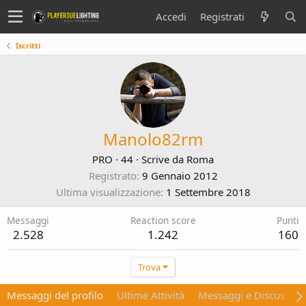
Accedi
Registrati
Iscritti
Manolo82rm
PRO
·
44
·
Scrive da
Roma
Registrato
9 Gennaio 2012
Ultima visualizzazione
1 Settembre 2018
Messaggi
Reaction score
Punti
2.528
1.242
160
Trova
Messaggi del profilo
Ultime Attività
Messaggi e Discussion