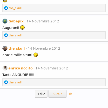
o
n
R
the_skull
s
e
:
a
c
Gabepix
14 Novembre 2012
t
Auguroni!
i
o
R
the_skull
n
e
s
a
:
c
the_skull
14 Novembre 2012
t
grazie mille a tutti
i
o
n
enrico nocito
14 Novembre 2012
s
:
Tante ANGURIE !!!!!
R
the_skull
e
a
Ultimo
1 di 2
Succ.
c
t
i