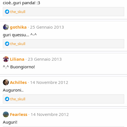
cioè..guri panda! :3
i
o
R
the_skull
n
e
s
a
:
c
gothika
25 Gennaio 2013
t
guri quessu... ^-^
i
o
R
the_skull
n
e
s
a
:
c
Liliana
23 Gennaio 2013
t
^.^ Buongiorno!
i
o
n
Achilles
14 Novembre 2012
s
:
Auguroni..
R
the_skull
e
a
c
Fearless
14 Novembre 2012
t
Auguri!
i