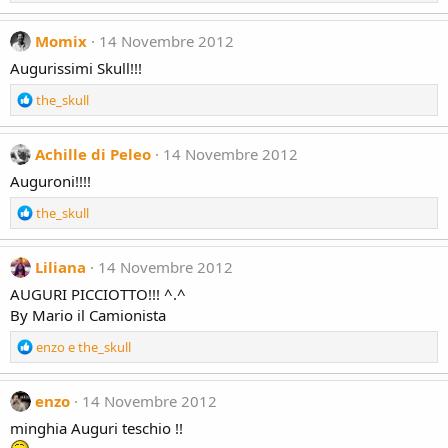
e
a
c
Momix
14 Novembre 2012
t
Augurissimi Skull!!!
i
o
R
the_skull
n
e
s
a
:
c
Achille di Peleo
14 Novembre 2012
t
Auguroni!!!!
i
o
R
the_skull
n
e
s
a
:
c
Liliana
14 Novembre 2012
t
AUGURI PICCIOTTO!!! ^.^
i
By Mario il Camionista
o
n
R
enzo
e
the_skull
s
e
:
a
c
enzo
14 Novembre 2012
t
minghia Auguri teschio !!
i