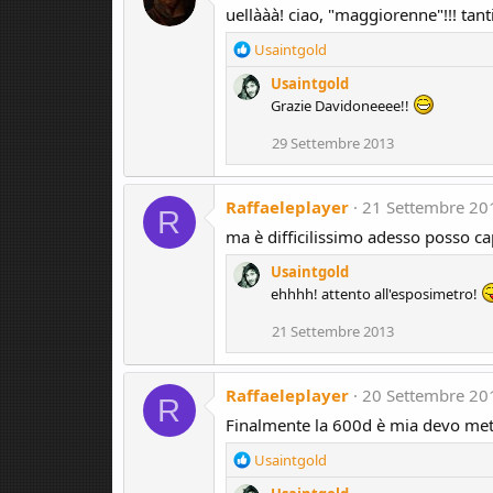
:
uellààà! ciao, "maggiorenne"!!! tant
R
Usaintgold
e
Usaintgold
a
Grazie Davidoneeee!!
c
t
29 Settembre 2013
i
o
n
Raffaeleplayer
21 Settembre 20
s
R
:
ma è difficilissimo adesso posso cap
Usaintgold
ehhhh! attento all'esposimetro!
21 Settembre 2013
Raffaeleplayer
20 Settembre 20
R
Finalmente la 600d è mia devo mett
R
Usaintgold
e