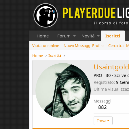
Home
Forum
Novità
Iscritti
Visitatori online
Nuovi Messaggi Profilo
Cerca tra i 
Home
Iscritti
Usaintgol
PRO
·
30
·
Scrive 
Registrato
9 Gen
Ultima visualizza
Messaggi
882
Trova