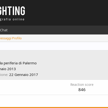
Chat
Messaggi Profilo
d
da
periferia di Palermo
naio 2013
zione
22 Gennaio 2017
Reaction score
846