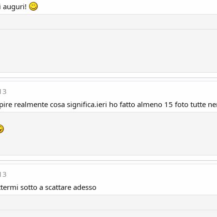
i auguri!
13
ire realmente cosa significa.ieri ho fatto almeno 15 foto tutte ne
13
ermi sotto a scattare adesso