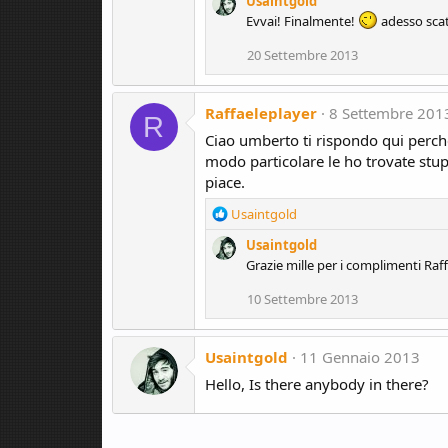
Usaintgold
a
Evvai! Finalmente!
adesso scat
c
t
20 Settembre 2013
i
o
n
Raffaeleplayer
8 Settembre 201
s
R
:
Ciao umberto ti rispondo qui perché 
modo particolare le ho trovate stup
piace.
R
Usaintgold
e
Usaintgold
a
Grazie mille per i complimenti Raf
c
t
10 Settembre 2013
i
o
n
Usaintgold
11 Gennaio 2013
s
:
Hello, Is there anybody in there?