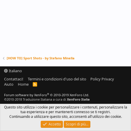
[HOW TO] Sport Shots - by Stefano Minella
Italiano
Contattaci!
Termini e condizioni d'uso del sito
Policy Privacy
Aiuto
Home
R
S
S
®
Forum software by XenForo
© 2010-2019 XenForo Ltd.
©2010-2018 Traduzione Italiana a cura di
XenForo Italia
Questo sito utilizza i cookie per personalizzare i contenuti, personalizzare la
tua esperienza e per mantenerti connesso se ti registri.
Continuando a utilizzare questo sito, acconsenti all'utilizzo dei cookie.
Accetto
Scopri di più…