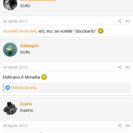
t
GURU
i
o
n
s
26 Aprile 2013
#2
:
Nomed
Aries Mu
ecc ecc se volete "sticckarlo"
Gabepix
GURU
26 Aprile 2013
#3
Ebbravo il Minella
R
Stefano.Minella
e
a
c
Icaro
t
Esperto
i
o
n
s
26 Aprile 2013
#4
: