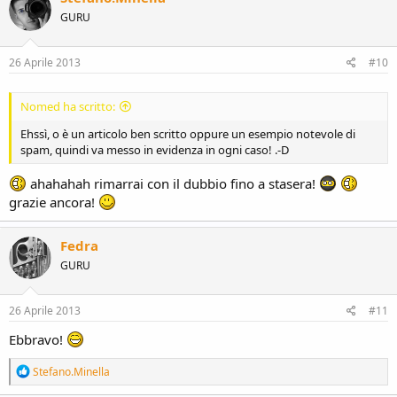
t
GURU
i
o
n
s
26 Aprile 2013
#10
:
Nomed ha scritto:
Ehssì, o è un articolo ben scritto oppure un esempio notevole di
spam, quindi va messo in evidenza in ogni caso! .-D
ahahahah rimarrai con il dubbio fino a stasera!
grazie ancora!
Fedra
GURU
26 Aprile 2013
#11
Ebbravo!
R
Stefano.Minella
e