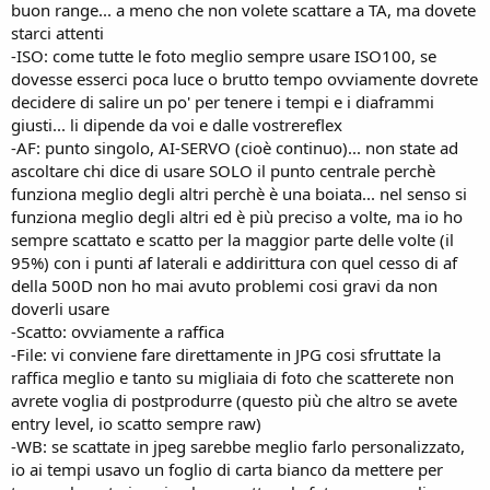
buon range... a meno che non volete scattare a TA, ma dovete
starci attenti
-ISO: come tutte le foto meglio sempre usare ISO100, se
dovesse esserci poca luce o brutto tempo ovviamente dovrete
decidere di salire un po' per tenere i tempi e i diaframmi
giusti... li dipende da voi e dalle vostrereflex
-AF: punto singolo, AI-SERVO (cioè continuo)... non state ad
ascoltare chi dice di usare SOLO il punto centrale perchè
funziona meglio degli altri perchè è una boiata... nel senso si
funziona meglio degli altri ed è più preciso a volte, ma io ho
sempre scattato e scatto per la maggior parte delle volte (il
95%) con i punti af laterali e addirittura con quel cesso di af
della 500D non ho mai avuto problemi cosi gravi da non
doverli usare
-Scatto: ovviamente a raffica
-File: vi conviene fare direttamente in JPG cosi sfruttate la
raffica meglio e tanto su migliaia di foto che scatterete non
avrete voglia di postprodurre (questo più che altro se avete
entry level, io scatto sempre raw)
-WB: se scattate in jpeg sarebbe meglio farlo personalizzato,
io ai tempi usavo un foglio di carta bianco da mettere per