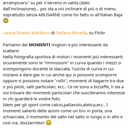
arrampicarsi" su per il terreno in salita (dato
dall'inclinazione)... poi sta a voi inclinare di più o di meno,
soprattutto senza ABUSARNE come ho fatto io all'Italian Baja
Lancia Stratos Marlboro
di
Stefano.Minella
, su Flickr
Parliamo dei
MOMENTI
migliori e più interessanti da
scattare:
Nella fotografia sportiva di motori i momenti più interessanti
sicuramente sono le "immissioni" in curva quando i mezzi si
scompongono durante la staccata, l'uscita di curva in cui
iniziano a dare gas in cui anche qui si possono scomporre
oppure si possono notare "rollii", momenti di bagarre tra due
o più piloti, salti particolari, ecc.. Ce ne sono a bizzeffe, li sta a
voi trovare dei momenti particolari che susciteranno interesse
in chi guarderà le vostre foto.
Idem per gli sport come calcio,pallavolo,aletica,ecc.. I
momenti salienti delle azioni come un tiro in porta, una
schiacciata, il momento del salto nel salto in lungo o in alto e
così via, sbizzarritevi!