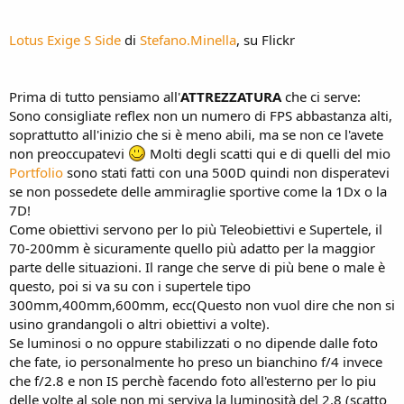
Lotus Exige S Side
di
Stefano.Minella
, su Flickr
Prima di tutto pensiamo all'
ATTREZZATURA
che ci serve:
Sono consigliate reflex non un numero di FPS abbastanza alti,
soprattutto all'inizio che si è meno abili, ma se non ce l'avete
non preoccupatevi
Molti degli scatti qui e di quelli del mio
Portfolio
sono stati fatti con una 500D quindi non disperatevi
se non possedete delle ammiraglie sportive come la 1Dx o la
7D!
Come obiettivi servono per lo più Teleobiettivi e Supertele, il
70-200mm è sicuramente quello più adatto per la maggior
parte delle situazioni. Il range che serve di più bene o male è
questo, poi si va su con i supertele tipo
300mm,400mm,600mm, ecc(Questo non vuol dire che non si
usino grandangoli o altri obiettivi a volte).
Se luminosi o no oppure stabilizzati o no dipende dalle foto
che fate, io personalmente ho preso un bianchino f/4 invece
che f/2.8 e non IS perchè facendo foto all'esterno per lo piu
delle volte al sole non mi serviva la luminosità del 2.8 (scatto