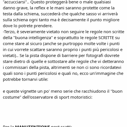
"accucciarsi".. Questo proteggerà bene o male qualsiasi
danno grave, la reflex e le mani saranno protette come la
testa dalla schiena, succederà che qualche sasso vi arriverà
sulla schiena ogni tanto ma è decisamente il punto migliore
dove lo potrete prendere.
-Terzo, è severamente vietato non seguire le regole non scritte
della "buona intelligenza" e soprattutto le regole SCRITTE su
come stare al sicuro (anche se purtroppo molte volte i punti
in cui vorrete scattare saranno proprio i punti più pericolosi e
vietati).. Se la pista dispone di barriere per fotografi dovrete
stare dietro di quelle e sottostare alle regole che vi detteranno
i commissari della pista, altrimenti se non ci sono ricordatevi
quali sono i punti pericolosi e quali no, ecco un'immagine che
potrebbe tornarvi utile:
e queste vignette un po' meno serie che racchiudono il "buon
costume" dell'osservatore di sport motoristici:
Per la
MANUTENZIONE
post scatti: