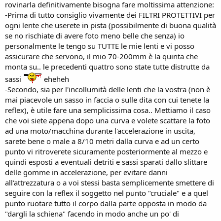
rovinarla definitivamente bisogna fare moltissima attenzione:
-Prima di tutto consiglio vivamente dei FILTRI PROTETTIVI per
ogni lente che userete in pista (possibilmente di buona qualità
se no rischiate di avere foto meno belle che senza) io
personalmente le tengo su TUTTE le mie lenti e vi posso
assicurare che servono, il mio 70-200mm è la quinta che
monta su.. le precedenti quattro sono state tutte distrutte da
sassi
eheheh
-Secondo, sia per l'incollumità delle lenti che la vostra (non è
mai piacevole un sasso in faccia o sulle dita con cui tenete la
reflex), è utile fare una semplicissima cosa.. Mettiamo il caso
che voi siete appena dopo una curva e volete scattare la foto
ad una moto/macchina durante l'accelerazione in uscita,
sarete bene o male a 8/10 metri dalla curva e ad un certo
punto vi ritroverete sicuramente posteriormente al mezzo e
quindi esposti a eventuali detriti e sassi sparati dallo slittare
delle gomme in accelerazione, per evitare danni
all'attrezzatura o a voi stessi basta semplicemente smettere di
seguire con la reflex il soggetto nel punto "cruciale" e a quel
punto ruotare tutto il corpo dalla parte opposta in modo da
"dargli la schiena" facendo in modo anche un po' di