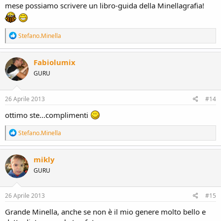
mese possiamo scrivere un libro-guida della Minellagrafia!
R
Stefano.Minella
e
a
c
Fabiolumix
t
GURU
i
o
n
s
26 Aprile 2013
#14
:
ottimo ste...complimenti
R
Stefano.Minella
e
a
c
mikly
t
GURU
i
o
n
s
26 Aprile 2013
#15
:
Grande Minella, anche se non è il mio genere molto bello e