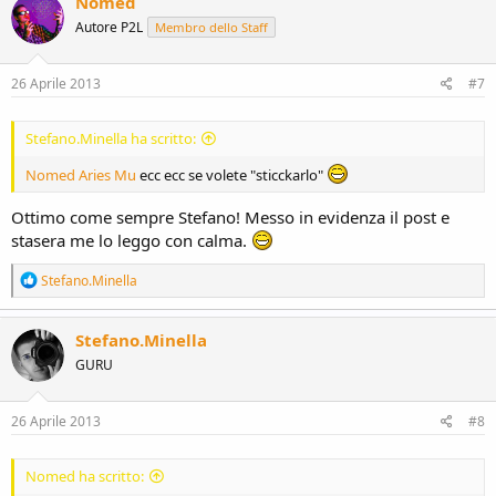
Nomed
t
Autore P2L
Membro dello Staff
i
o
n
s
26 Aprile 2013
#7
:
Stefano.Minella ha scritto:
Nomed
Aries Mu
ecc ecc se volete "sticckarlo"
Ottimo come sempre Stefano! Messo in evidenza il post e
stasera me lo leggo con calma.
R
Stefano.Minella
e
a
c
Stefano.Minella
t
GURU
i
o
n
s
26 Aprile 2013
#8
:
Nomed ha scritto: