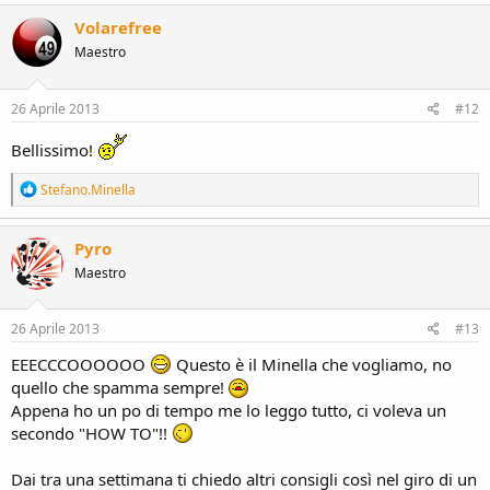
a
c
Volarefree
t
Maestro
i
o
n
s
26 Aprile 2013
#12
:
Bellissimo!
R
Stefano.Minella
e
a
c
Pyro
t
Maestro
i
o
n
s
26 Aprile 2013
#13
:
EEECCCOOOOOO
Questo è il Minella che vogliamo, no
quello che spamma sempre!
Appena ho un po di tempo me lo leggo tutto, ci voleva un
secondo "HOW TO"!!
Dai tra una settimana ti chiedo altri consigli così nel giro di un