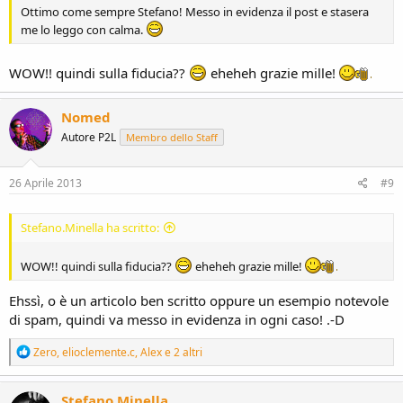
Ottimo come sempre Stefano! Messo in evidenza il post e stasera
me lo leggo con calma.
WOW!! quindi sulla fiducia??
eheheh grazie mille!
Nomed
Autore P2L
Membro dello Staff
26 Aprile 2013
#9
Stefano.Minella ha scritto:
WOW!! quindi sulla fiducia??
eheheh grazie mille!
Ehssì, o è un articolo ben scritto oppure un esempio notevole
di spam, quindi va messo in evidenza in ogni caso! .-D
R
Zero
,
elioclemente.c
,
Alex
e 2 altri
e
a
c
Stefano.Minella