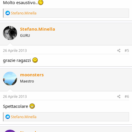
Molto esaustivo..
R
Stefano.Minella
e
a
c
Stefano.Minella
t
GURU
i
o
n
s
26 Aprile 2013
#5
:
grazie ragazzi
moonsters
Maestro
26 Aprile 2013
#6
Spettacolare
R
Stefano.Minella
e
a
c