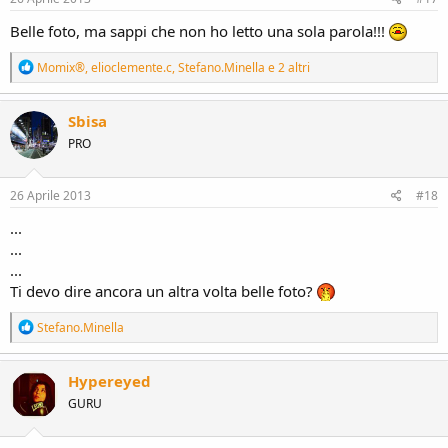
:
Belle foto, ma sappi che non ho letto una sola parola!!!
R
Momix®
,
elioclemente.c
,
Stefano.Minella
e 2 altri
e
a
c
Sbisa
t
PRO
i
o
n
s
26 Aprile 2013
#18
:
...
...
...
Ti devo dire ancora un altra volta belle foto?
R
Stefano.Minella
e
a
c
Hypereyed
t
GURU
i
o
n