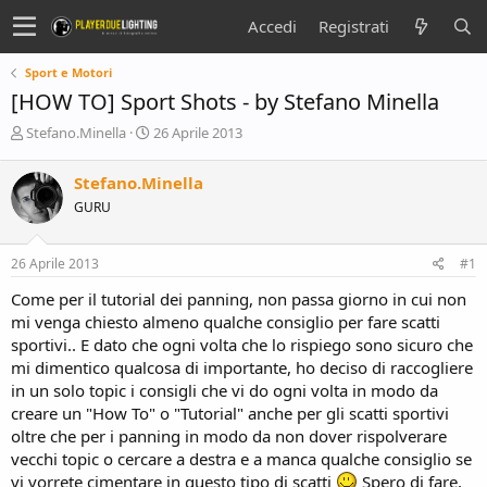
Accedi
Registrati
Sport e Motori
[HOW TO] Sport Shots - by Stefano Minella
C
D
Stefano.Minella
26 Aprile 2013
r
a
e
t
Stefano.Minella
a
a
GURU
t
d
o
i
r
i
26 Aprile 2013
#1
e
n
D
i
Come per il tutorial dei panning, non passa giorno in cui non
i
z
mi venga chiesto almeno qualche consiglio per fare scatti
s
i
sportivi.. E dato che ogni volta che lo rispiego sono sicuro che
c
o
mi dimentico qualcosa di importante, ho deciso di raccogliere
u
s
in un solo topic i consigli che vi do ogni volta in modo da
s
creare un "How To" o "Tutorial" anche per gli scatti sportivi
i
oltre che per i panning in modo da non dover rispolverare
o
vecchi topic o cercare a destra e a manca qualche consiglio se
n
vi vorrete cimentare in questo tipo di scatti
Spero di fare,
e