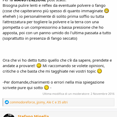
Bisogna pulire lenti e reflex da eventuale polvere o fango
(cose che capiteranno più spesso di quanto immaginate
eheheh ) io personalmente di solito prima soffio su tutta
l'attrezzatura per togliere la polvere e la terra con una
pompetta o un compressorino a bassa pressione che ho
apposta, poi con un panno umido do l'ultima passata a tutto
(soprattutto in presenza di fango seccato)
Ora che vi ho detto tutto quello che c'è da sapere, prendete e
andate a provare!!
Mi raccomando se volete opinioni,
critiche o che basta che mi tagghiate nei vostri topic
-Per domande,chiarimenti o errori nella mia spiegazione
scrivete pure qui sotto
-
Ultima modifica di un moderatore:
2 Novembre 2016
R
commodoreforce
,
jjsimy
,
Ale C
e 35 altri
e
a
c
Stefano.Minella