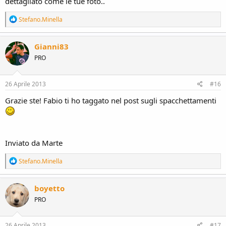
dettagliato come le tue foto..
R
Stefano.Minella
e
a
c
Gianni83
t
PRO
i
o
n
s
26 Aprile 2013
#16
:
Grazie ste! Fabio ti ho taggato nel post sugli spacchettamenti
Inviato da Marte
R
Stefano.Minella
e
a
c
boyetto
t
PRO
i
o
n
s
26 Aprile 2013
#17