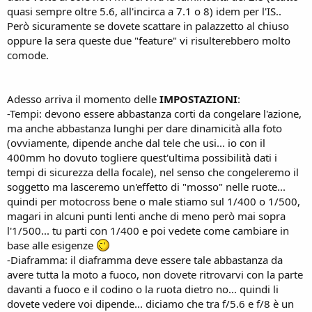
quasi sempre oltre 5.6, all'incirca a 7.1 o 8) idem per l'IS..
Però sicuramente se dovete scattare in palazzetto al chiuso
oppure la sera queste due "feature" vi risulterebbero molto
comode.
Adesso arriva il momento delle
IMPOSTAZIONI
:
-Tempi: devono essere abbastanza corti da congelare l'azione,
ma anche abbastanza lunghi per dare dinamicità alla foto
(ovviamente, dipende anche dal tele che usi... io con il
400mm ho dovuto togliere quest'ultima possibilità dati i
tempi di sicurezza della focale), nel senso che congeleremo il
soggetto ma lasceremo un'effetto di "mosso" nelle ruote...
quindi per motocross bene o male stiamo sul 1/400 o 1/500,
magari in alcuni punti lenti anche di meno però mai sopra
l'1/500... tu parti con 1/400 e poi vedete come cambiare in
base alle esigenze
-Diaframma: il diaframma deve essere tale abbastanza da
avere tutta la moto a fuoco, non dovete ritrovarvi con la parte
davanti a fuoco e il codino o la ruota dietro no... quindi li
dovete vedere voi dipende... diciamo che tra f/5.6 e f/8 è un