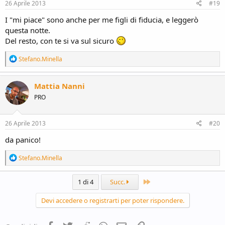
s
26 Aprile 2013
#19
:
I "mi piace" sono anche per me figli di fiducia, e leggerò
questa notte.
Del resto, con te si va sul sicuro
R
Stefano.Minella
e
a
c
Mattia Nanni
t
PRO
i
o
n
s
26 Aprile 2013
#20
:
da panico!
R
Stefano.Minella
e
a
c
Ultimo
1 di 4
Succ.
t
i
Devi accedere o registrarti per poter rispondere.
o
n
s