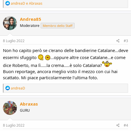
R
andreaD
e
Abraxas
e
a
c
Andrea85
t
Moderatore
Membro dello Staff
i
o
n
s
8 Luglio 2022
#3
:
Non ho capito però se c'erano delle bandierine Catalane...deve
essermi sfuggito
...oppure altre cose Catalane...e come
dice Roberto, ma lì.....la crema.....è solo Catalana?
Buon reportage, ancora meglio visto il mezzo con cui hai
scattato. Mi piace particolarmente l'ultima foto.
R
andreaD
e
a
c
Abraxas
t
GURU
i
o
n
s
8 Luglio 2022
#4
: