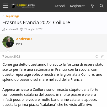
Accedi
Registrati
Reportage
Erasmus Francia 2022, Coillure
C
D
andreaD
7 Luglio 2022
r
a
e
t
andreaD
a
a
PRO
t
d
o
i
r
i
7 Luglio 2022
#1
e
n
D
i
Come già detto quest'anno ho avuto la fortuna di essere stato
i
z
scelto per fare una settimana in Francia con la scuola, con
s
i
questo reportage volevo mostrare la giornata a Coillure, uno
c
o
splendido paesino sul mare nel sud della Francia.
u
s
Appena arrivato a Coillure sono rimasto stupito dalla forte
s
i
componente catalana del paese, in molte piazze e vie era
o
infatti possibile vedere molte bandierine catalane appese,
n
questa la prima piazza "catalana" che ho visto all'arrivo
e