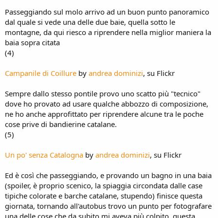
Passeggiando sul molo arrivo ad un buon punto panoramico
dal quale si vede una delle due baie, quella sotto le
montagne, da qui riesco a riprendere nella miglior maniera la
baia sopra citata
(4)
Campanile di Coillure
by
andrea dominizi
, su Flickr
Sempre dallo stesso pontile provo uno scatto più "tecnico"
dove ho provato ad usare qualche abbozzo di composizione,
ne ho anche approfittato per riprendere alcune tra le poche
cose prive di bandierine catalane.
(5)
Un po' senza Catalogna
by
andrea dominizi
, su Flickr
Ed è così che passeggiando, e provando un bagno in una baia
(spoiler, è proprio scenico, la spiaggia circondata dalle case
tipiche colorate e barche catalane, stupendo) finisce questa
giornata, tornando all'autobus trovo un punto per fotografare
una delle cose che da subito mi aveva più colpito, questa