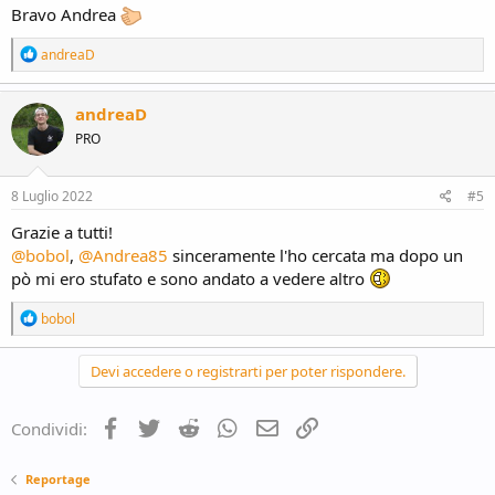
Bravo Andrea
R
andreaD
e
a
c
andreaD
t
PRO
i
o
n
s
8 Luglio 2022
#5
:
Grazie a tutti!
@bobol
,
@Andrea85
sinceramente l'ho cercata ma dopo un
pò mi ero stufato e sono andato a vedere altro
R
bobol
e
a
c
Devi accedere o registrarti per poter rispondere.
t
i
o
Facebook
Twitter
Reddit
WhatsApp
e-mail
Link
Condividi:
n
s
:
Reportage