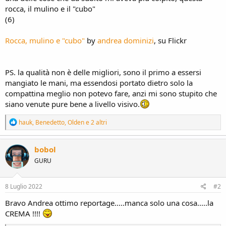
rocca, il mulino e il "cubo"
(6)
Rocca, mulino e "cubo"
by
andrea dominizi
, su Flickr
PS. la qualità non è delle migliori, sono il primo a essersi
mangiato le mani, ma essendosi portato dietro solo la
compattina meglio non potevo fare, anzi mi sono stupito che
siano venute pure bene a livello visivo.
R
hauk
,
Benedetto
,
Olden
e 2 altri
e
a
c
bobol
t
GURU
i
o
n
s
8 Luglio 2022
#2
:
Bravo Andrea ottimo reportage.....manca solo una cosa.....la
CREMA !!!!