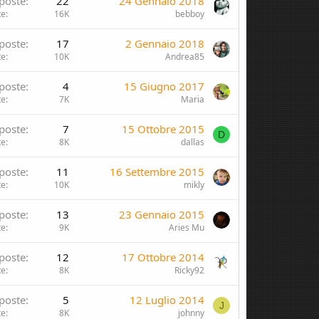
poste
22
24 Gennaio 2018
te
16K
bebboy
poste
17
2 Gennaio 2018
te
10K
Andrea85
poste
4
15 Giugno 2017
te
7K
Maria
poste
7
15 Ottobre 2015
D
te
8K
dallas
poste
11
16 Settembre 2015
te
10K
mikly
poste
13
23 Gennaio 2015
te
9K
Aries Mu
poste
12
17 Ottobre 2014
te
8K
Ricky92
poste
5
12 Luglio 2014
J
te
8K
johnny