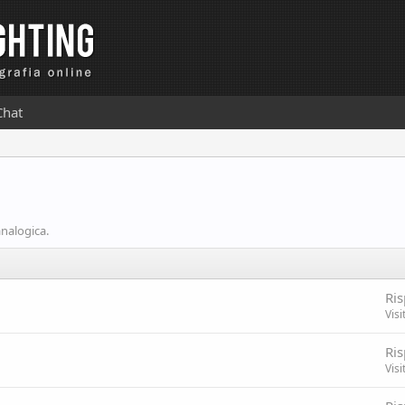
Chat
analogica.
Ris
Visi
Ris
Visi