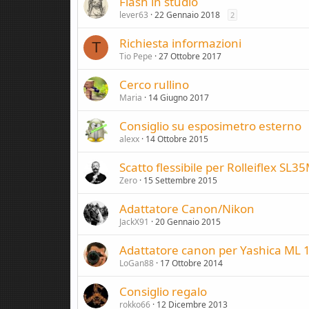
Flash in studio
lever63
22 Gennaio 2018
2
Richiesta informazioni
T
Tio Pepe
27 Ottobre 2017
Cerco rullino
Maria
14 Giugno 2017
Consiglio su esposimetro esterno
alexx
14 Ottobre 2015
Scatto flessibile per Rolleiflex SL3
Zero
15 Settembre 2015
Adattatore Canon/Nikon
JackX91
20 Gennaio 2015
Adattatore canon per Yashica ML 1
LoGan88
17 Ottobre 2014
Consiglio regalo
rokko66
12 Dicembre 2013