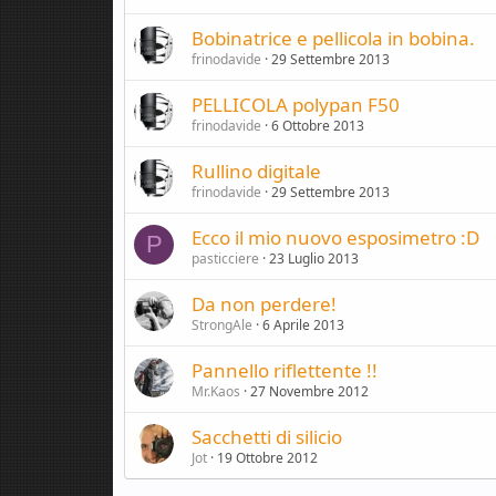
Bobinatrice e pellicola in bobina.
frinodavide
29 Settembre 2013
PELLICOLA polypan F50
frinodavide
6 Ottobre 2013
Rullino digitale
frinodavide
29 Settembre 2013
Ecco il mio nuovo esposimetro :D
P
pasticciere
23 Luglio 2013
Da non perdere!
StrongAle
6 Aprile 2013
Pannello riflettente !!
Mr.Kaos
27 Novembre 2012
Sacchetti di silicio
Jot
19 Ottobre 2012