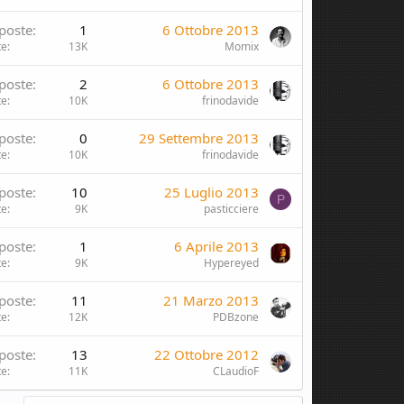
poste
1
6 Ottobre 2013
te
13K
Momix
poste
2
6 Ottobre 2013
te
10K
frinodavide
poste
0
29 Settembre 2013
te
10K
frinodavide
poste
10
25 Luglio 2013
P
te
9K
pasticciere
poste
1
6 Aprile 2013
te
9K
Hypereyed
poste
11
21 Marzo 2013
te
12K
PDBzone
poste
13
22 Ottobre 2012
te
11K
CLaudioF