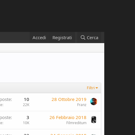
Accedi
Registrati
Cerca
Filtri
poste
10
28 Ottobre 2019
te
22K
Franz
poste
3
26 Febbraio 2018
te
10K
Filmreditum