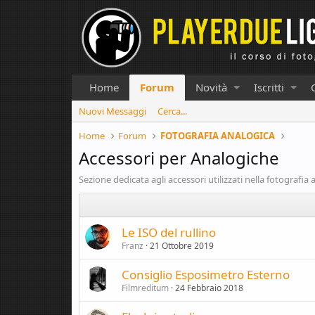
Home
Forum
Novità
Iscritti
Nuovi Messaggi
Cerca...
Home
Forum
FOTOGRAFIA ANALOGICA
Accessori per Analogiche
Sezione dedicata agli accessori utilizzati nella fotografia 
Le ISO del rullino
Franz
21 Ottobre 2019
Consiglio Esposimetro Esterno
Filmreditum
24 Febbraio 2018