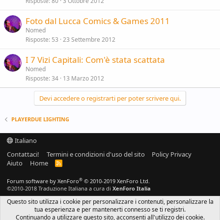
Risposte
80
3 Ottobre 2012
Foto dal Lucca Comics & Games 2011
Nomed
Risposte
53
23 Settembre 2012
I 7 Vizi Capitali: Com'è stata scattata
Nomed
Risposte
34
13 Marzo 2012
Devi accedere o registrarti per poter scrivere qui.
PLAYERDUE LIGHTING
Italiano
Contattaci!
Termini e condizioni d'uso del sito
Policy Privacy
Aiuto
Home
R
S
S
®
Forum software by XenForo
© 2010-2019 XenForo Ltd.
©2010-2018 Traduzione Italiana a cura di
XenForo Italia
Questo sito utilizza i cookie per personalizzare i contenuti, personalizzare la
tua esperienza e per mantenerti connesso se ti registri.
Continuando a utilizzare questo sito, acconsenti all'utilizzo dei cookie.