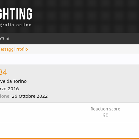
Chat
Messaggi Profilo
o84
ive da
Torino
rzo 2016
zione
26 Ottobre 2022
Reaction score
60