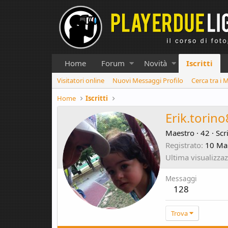
Home
Forum
Novità
Iscritti
Visitatori online
Nuovi Messaggi Profilo
Cerca tra i 
Home
Iscritti
Erik.torin
Maestro
·
42
·
Scr
Registrato
10 Ma
Ultima visualizza
Messaggi
128
Trova