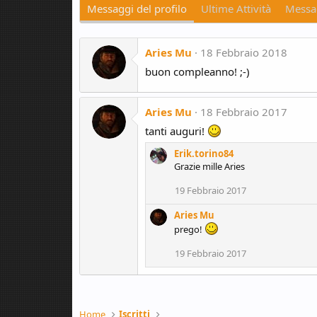
Messaggi del profilo
Ultime Attività
Messag
Aries Mu
18 Febbraio 2018
buon compleanno! ;-)
Aries Mu
18 Febbraio 2017
tanti auguri!
Erik.torino84
Grazie mille Aries
19 Febbraio 2017
Aries Mu
prego!
19 Febbraio 2017
Home
Iscritti