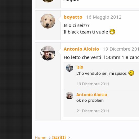
boyetto
16 Maggio 2012
Isio ci sei???
Il black team ti vuole
Antonio Aloisio
19 Dicembre 20
Ho letto che venti il 50mm 1.8 cano
isio
L'ho venduto ieri, mi spiace.
19 Dicembre 2011
Antonio Aloisio
ok no problem
21 Dicembre 2011
Home
Iscritti