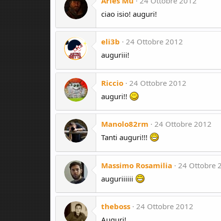
Aries Mu
24 Ottobre 2012
ciao isio! auguri!
eli3b
24 Ottobre 2012
auguriii!
Riccio
24 Ottobre 2012
auguri!!
Manolo82rm
24 Ottobre 2012
Tanti auguri!!!
Massimo Rosamilia
24 Ottobre 
auguriiiiii
theboss
24 Ottobre 2012
Auguri!