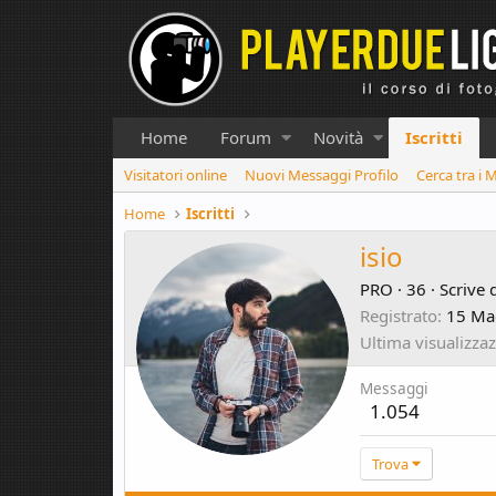
Home
Forum
Novità
Iscritti
Visitatori online
Nuovi Messaggi Profilo
Cerca tra i 
Home
Iscritti
isio
PRO
·
36
·
Scrive 
Registrato
15 Ma
Ultima visualizza
Messaggi
1.054
Trova