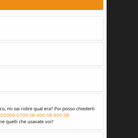
o, mi sai ridire qual era? Poi posso chiederti
-D5000-D700-SB-600-SB-800-SB-
e quelli che usavate voi?