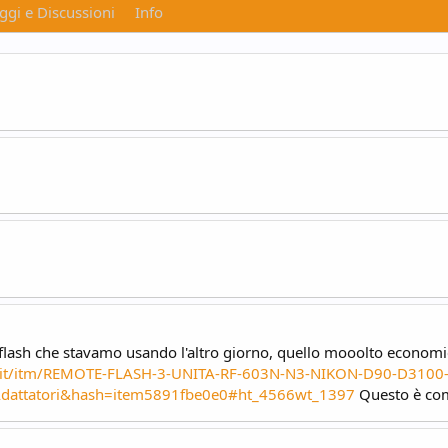
gi e Discussioni
Info
el flash che stavamo usando l'altro giorno, quello mooolto economic
y.it/itm/REMOTE-FLASH-3-UNITA-RF-603N-N3-NIKON-D90-D3100
dattatori&hash=item5891fbe0e0#ht_4566wt_1397
Questo è com