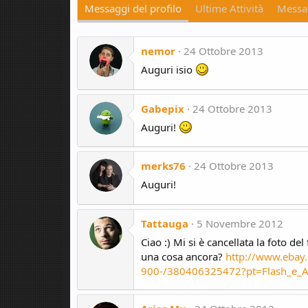
Messaggi del profilo
Ultime Attività
Messag
nemor
24 Ottobre 2013
Auguri isio
Gabepix
24 Ottobre 2013
Auguri!
merks76
24 Ottobre 2013
Auguri!
Tattauga
5 Novembre 2012
Ciao :) Mi si è cancellata la foto d
una cosa ancora?
http://www.eba
900-/380406325472?pt=Flash_e_A