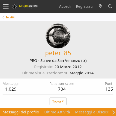
Accedi
Registrati
Iscritti
peter_85
PRO
·
Scrive da
San Venanzo (tr)
Registrato
20 Marzo 2012
Ultima visualizzazione
10 Maggio 2014
Messaggi
Reaction score
Punti
1.029
704
135
Trova
Messaggi del profilo
Ultime Attività
Messaggi e Discussion