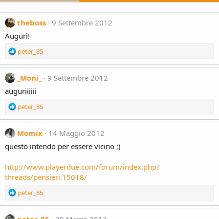
theboss
9 Settembre 2012
Auguri!
R
peter_85
e
a
c
_Moni_
9 Settembre 2012
t
auguriiiiii
i
o
R
peter_85
n
e
s
a
:
c
Momix
14 Maggio 2012
t
questo intendo per essere vicino ;)
i
o
http://www.playerdue.com/forum/index.php?
n
threads/pensieri.15018/
s
:
R
peter_85
e
a
c