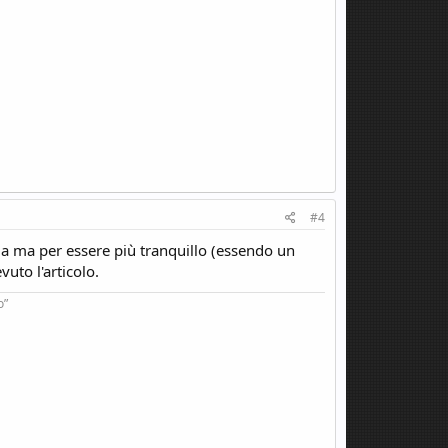
#4
ia ma per essere più tranquillo (essendo un
uto l'articolo.
o”