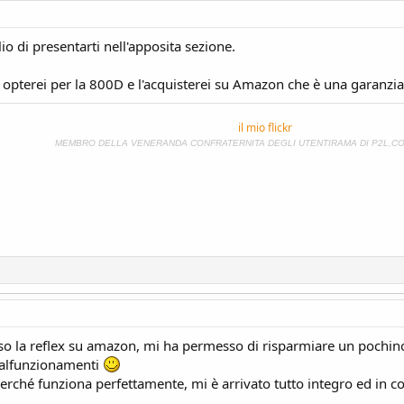
lio di presentarti nell'apposita sezione.
 opterei per la 800D e l'acquisterei su Amazon che è una garanzia 
il mio flickr
MEMBRO DELLA VENERANDA CONFRATERNITA DEGLI UTENTIRAMA DI P2L,C
o la reflex su amazon, mi ha permesso di risparmiare un pochino s
 malfunzionamenti
perché funziona perfettamente, mi è arrivato tutto integro ed in c