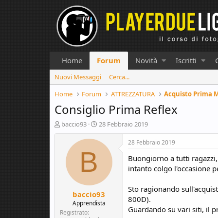
Home
Forum
Novità
Iscritti
Nuovi Messaggi
Cerca...
Home
Forum
ATTREZZATURA
Acquisto Prima 
Consiglio Prima Reflex
C
D
baccio93
28 Febbraio 2019
r
a
e
t
28 Febbraio 2019
a
a
B
Buongiorno a tutti ragazzi,
t
d
o
i
intanto colgo l'occasione pe
r
i
e
n
Sto ragionando sull'acquis
baccio93
D
i
800D).
i
z
Apprendista
Guardando su vari siti, il 
s
i
Registrato