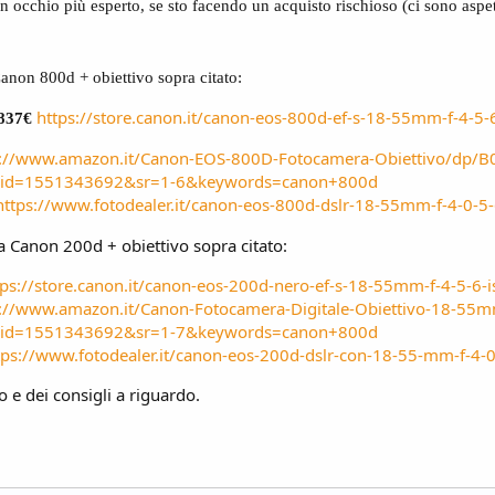
 occhio più esperto, se sto facendo un acquisto rischioso (ci sono aspett
 Canon 800d + obiettivo sopra citato:
https://store.canon.it/canon-eos-800d-ef-s-18-55mm-f-4-5
n 837€
s://www.amazon.it/Canon-EOS-800D-Fotocamera-Obiettivo/dp/B
qid=1551343692&sr=1-6&keywords=canon+800d
https://www.fotodealer.it/canon-eos-800d-dslr-18-55mm-f-4-0-5-
 la Canon 200d + obiettivo sopra citato:
tps://store.canon.it/canon-eos-200d-nero-ef-s-18-55mm-f-4-5-6
s://www.amazon.it/Canon-Fotocamera-Digitale-Obiettivo-18-
qid=1551343692&sr=1-7&keywords=canon+800d
tps://www.fotodealer.it/canon-eos-200d-dslr-con-18-55-mm-f-4-0
o e dei consigli a riguardo.