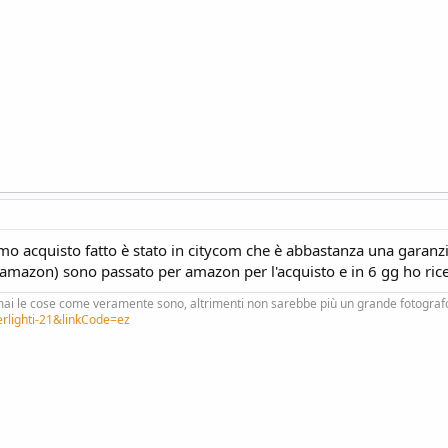
mo acquisto fatto è stato in citycom che è abbastanza una garanz
amazon) sono passato per amazon per l'acquisto e in 6 gg ho ricev
ai le cose come veramente sono, altrimenti non sarebbe più un grande fotograf
erlighti-21&linkCode=ez