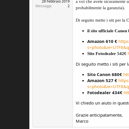
c
o
28 Febbraio 2019
a voi che avete sicuramente un
Messaggi
2
u
probabilmente la garanzia).
s
s
Di seguito metto i siti per la
i
o
il sito ufficiale Cano
n
e
Amazon 610 €
http
s=photo&ie=UTF8&
Sito Fotodealer 542€
Di seguito metto i siti per
Sito Canon 680€
ht
Amazon 527 €
http
s=photo&ie=UTF8&
Fotodealer 434€
ht
Vi chiedo un aiuto in quest
Grazie anticipatamente,
Marco