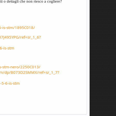
i o dettagli che non riesco a cogliere?
-6-is-stm/1895C018/
07J495YPG/ref=sr_1_6?
6-is-stm
-is-stm-nero/2250C013/
55mm/dp/B073D2SMMX/ref=sr_1_7?
-5-6-is-stm