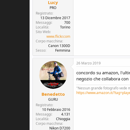
Lucy
PRO
Registrato
13 Dicembre 2017
Messaggi
700
Località
Torino
Sito Web
www.flickr.com
Corpo macchina
Canon 1300D
Sesso
Femmina
26 Marzo 2019
concordo su amazon, l'ulti
negozio che collabora con 
"Nessun grande fotografo vede m
https://www.amazon.it/?tag=play
Benedetto
GURU
Registrato
10 Febbraio 2016
Messaggi
4.131
Località
Chioggia
Corpo macchina
Nikon D7200