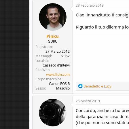
28 Febbraio 2019
Ciao, innanzitutto ti consig
Riguardo il tuo dilemma io
Pinku
GURU
Registrato
27 Marzo 2012
Messaggi
6.062
Località
Casasco d'Intelvi
Sito Web
www.flickr.com
Corpo macchina
Canon EOS R
R
Benedetto
e
Lucy
Sesso
Maschio
e
a
c
26 Marzo 2019
t
i
Concordo, anche io ho pres
o
della garanzia in caso di
n
(che poi non ci sono stati 
s
: