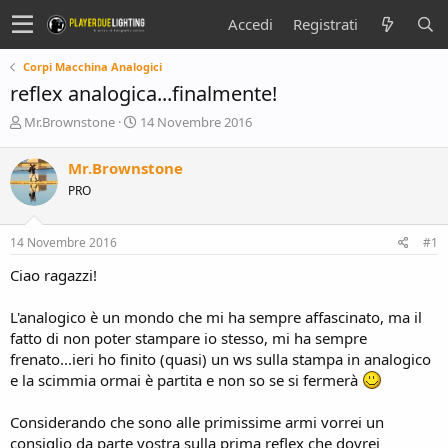
Accedi
Registrati
Corpi Macchina Analogici
reflex analogica...finalmente!
C
D
Mr.Brownstone
14 Novembre 2016
r
a
e
t
Mr.Brownstone
a
a
PRO
t
d
o
i
r
i
14 Novembre 2016
#1
e
n
D
i
Ciao ragazzi!
i
z
s
i
L'analogico è un mondo che mi ha sempre affascinato, ma il
c
o
fatto di non poter stampare io stesso, mi ha sempre
u
s
frenato...ieri ho finito (quasi) un ws sulla stampa in analogico
s
e la scimmia ormai è partita e non so se si fermerà
i
o
Considerando che sono alle primissime armi vorrei un
n
consiglio da parte vostra sulla prima reflex che dovrei
e