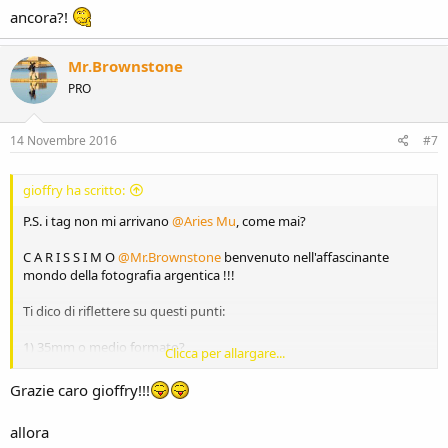
ancora?!
Mr.Brownstone
PRO
14 Novembre 2016
#7
gioffry ha scritto:
P.S. i tag non mi arrivano
@Aries Mu
, come mai?
C A R I S S I M O
@Mr.Brownstone
benvenuto nell'affascinante
mondo della fotografia argentica !!!
Ti dico di riflettere su questi punti:
1) 35mm o medio formato?
Clicca per allargare...
2) pentaprisma, telemetro o pozzetto?
3) sei proprio sicuro sicuro di non voler godere delle ottiche che
Grazie caro gioffry!!!
possiedi già?
4) sei proprio sicuro sicuro di non voler godere di alcun
allora
automatismo?