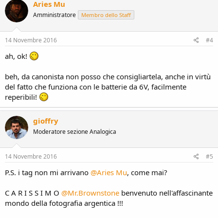
Aries Mu
Amministratore
Membro dello Staff
14 Novembre 2016
#4
ah, ok!
beh, da canonista non posso che consigliartela, anche in virtù
del fatto che funziona con le batterie da 6V, facilmente
reperibili!
gioffry
Moderatore sezione Analogica
14 Novembre 2016
#5
P.S. i tag non mi arrivano
@Aries Mu
, come mai?
C A R I S S I M O
@Mr.Brownstone
benvenuto nell'affascinante
mondo della fotografia argentica !!!