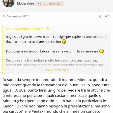
Moderatore
Membro dello Staff
15 Novembre 2016
#14
Mr.Brownstone ha scritto:
Ragazzuoli grazie davvero per i consigli! per capire alcune cose sono
dovuto andare a studiare qualcosina
Il problema è che ogni fotocamera che vedo mi fa innamorare
Devo dire che la minolta è molto bella e si trova anche a prezzi
bassissimi! Una sola domanda, cosa dovrebbe farmi preferire una
Minolta piuttosto che una Yashica o una Canon? parliamo sempre di
Clicca per allargare...
reflex senza automatismi. la scelta delle ottiche?
Io sono da sempre innamorato di mamma Minolta, quindi a
mio parere quando la fotocamera è di buon livello, sono tutte
uguali. A quel punto farei un giro per vedere tra le ottiche che
ti interessano per capire quali costano meno...se quelle di
Minolta (che ripeto sono ottime, i ROKKOR in particolare) le
Canon FD (che non hanno bisogno di presentazione, ma sono
più carucce) e le Pentax (mondo che ahimè non conosco