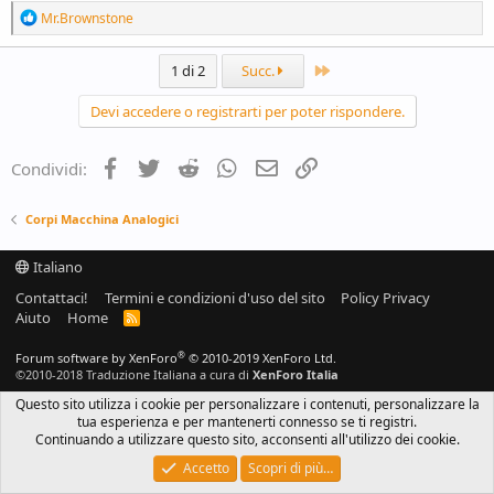
R
Mr.Brownstone
e
a
c
Ultimo
1 di 2
Succ.
t
i
Devi accedere o registrarti per poter rispondere.
o
n
s
Facebook
Twitter
Reddit
WhatsApp
e-mail
Link
Condividi:
:
Corpi Macchina Analogici
Italiano
Contattaci!
Termini e condizioni d'uso del sito
Policy Privacy
Aiuto
Home
R
S
S
®
Forum software by XenForo
© 2010-2019 XenForo Ltd.
©2010-2018 Traduzione Italiana a cura di
XenForo Italia
Questo sito utilizza i cookie per personalizzare i contenuti, personalizzare la
tua esperienza e per mantenerti connesso se ti registri.
Continuando a utilizzare questo sito, acconsenti all'utilizzo dei cookie.
Accetto
Scopri di più…