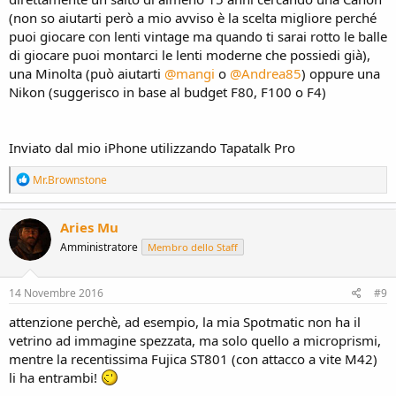
(non so aiutarti però a mio avviso è la scelta migliore perché
puoi giocare con lenti vintage ma quando ti sarai rotto le balle
di giocare puoi montarci le lenti moderne che possiedi già),
una Minolta (può aiutarti
@mangi
o
@Andrea85
) oppure una
Nikon (suggerisco in base al budget F80, F100 o F4)
Inviato dal mio iPhone utilizzando Tapatalk Pro
R
Mr.Brownstone
e
a
c
Aries Mu
t
Amministratore
Membro dello Staff
i
o
n
s
14 Novembre 2016
#9
:
attenzione perchè, ad esempio, la mia Spotmatic non ha il
vetrino ad immagine spezzata, ma solo quello a microprismi,
mentre la recentissima Fujica ST801 (con attacco a vite M42)
li ha entrambi!