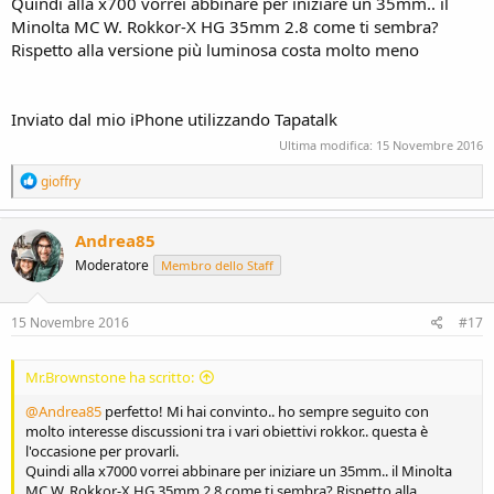
Quindi alla x700 vorrei abbinare per iniziare un 35mm.. il
Minolta MC W. Rokkor-X HG 35mm 2.8 come ti sembra?
Rispetto alla versione più luminosa costa molto meno
Inviato dal mio iPhone utilizzando Tapatalk
Ultima modifica:
15 Novembre 2016
R
gioffry
e
a
c
Andrea85
t
Moderatore
Membro dello Staff
i
o
n
s
15 Novembre 2016
#17
:
Mr.Brownstone ha scritto:
@Andrea85
perfetto! Mi hai convinto.. ho sempre seguito con
molto interesse discussioni tra i vari obiettivi rokkor.. questa è
l'occasione per provarli.
Quindi alla x7000 vorrei abbinare per iniziare un 35mm.. il Minolta
MC W. Rokkor-X HG 35mm 2.8 come ti sembra? Rispetto alla