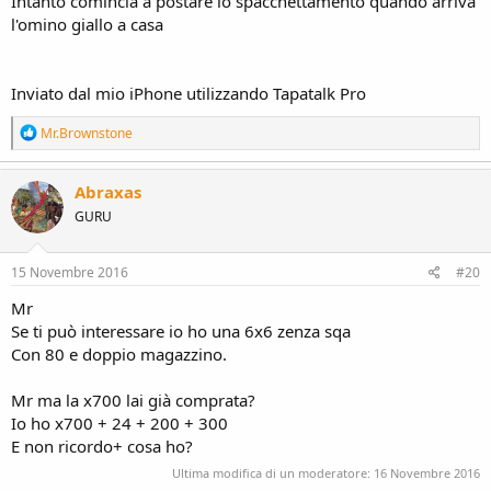
Intanto comincia a postare lo spacchettamento quando arriva
l'omino giallo a casa
Inviato dal mio iPhone utilizzando Tapatalk Pro
R
Mr.Brownstone
e
a
c
Abraxas
t
GURU
i
o
n
s
15 Novembre 2016
#20
:
Mr
Se ti può interessare io ho una 6x6 zenza sqa
Con 80 e doppio magazzino.
Mr ma la x700 lai già comprata?
Io ho x700 + 24 + 200 + 300
E non ricordo+ cosa ho?
Ultima modifica di un moderatore:
16 Novembre 2016