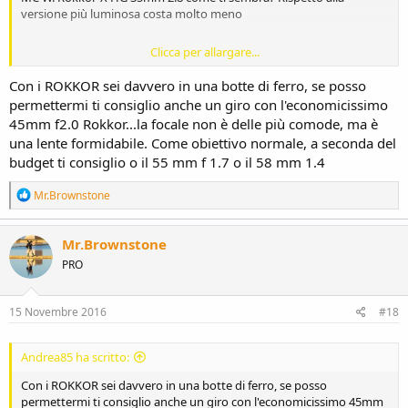
versione più luminosa costa molto meno
Clicca per allargare...
Inviato dal mio iPhone utilizzando Tapatalk
Con i ROKKOR sei davvero in una botte di ferro, se posso
permettermi ti consiglio anche un giro con l'economicissimo
45mm f2.0 Rokkor...la focale non è delle più comode, ma è
una lente formidabile. Come obiettivo normale, a seconda del
budget ti consiglio o il 55 mm f 1.7 o il 58 mm 1.4
R
Mr.Brownstone
e
a
c
Mr.Brownstone
t
PRO
i
o
n
s
15 Novembre 2016
#18
:
Andrea85 ha scritto:
Con i ROKKOR sei davvero in una botte di ferro, se posso
permettermi ti consiglio anche un giro con l'economicissimo 45mm