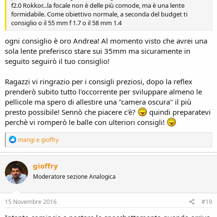
f2.0 Rokkor...la focale non è delle più comode, ma è una lente
formidabile. Come obiettivo normale, a seconda del budget ti
consiglio o il 55 mm f 1.7 o il 58 mm 1.4
ogni consiglio è oro Andrea! Al momento visto che avrei una
sola lente preferisco stare sui 35mm ma sicuramente in
seguito seguirò il tuo consiglio!
Ragazzi vi ringrazio per i consigli preziosi, dopo la reflex
prenderò subito tutto l'occorrente per sviluppare almeno le
pellicole ma spero di allestire una "camera oscura" il più
presto possibile! Sennò che piacere c'è?
quindi preparatevi
perchè vi romperò le balle con ulteriori consigli!
R
mangi
e
gioffry
e
a
c
gioffry
t
Moderatore sezione Analogica
i
o
n
s
15 Novembre 2016
#19
: