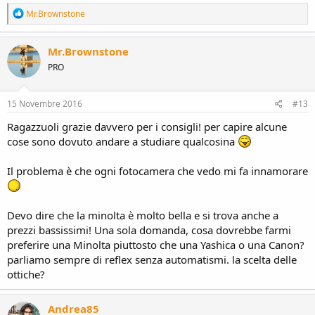
R
Mr.Brownstone
e
a
c
Mr.Brownstone
t
PRO
i
o
n
s
15 Novembre 2016
#13
:
Ragazzuoli grazie davvero per i consigli! per capire alcune
cose sono dovuto andare a studiare qualcosina
Il problema è che ogni fotocamera che vedo mi fa innamorare
Devo dire che la minolta è molto bella e si trova anche a
prezzi bassissimi! Una sola domanda, cosa dovrebbe farmi
preferire una Minolta piuttosto che una Yashica o una Canon?
parliamo sempre di reflex senza automatismi. la scelta delle
ottiche?
Andrea85