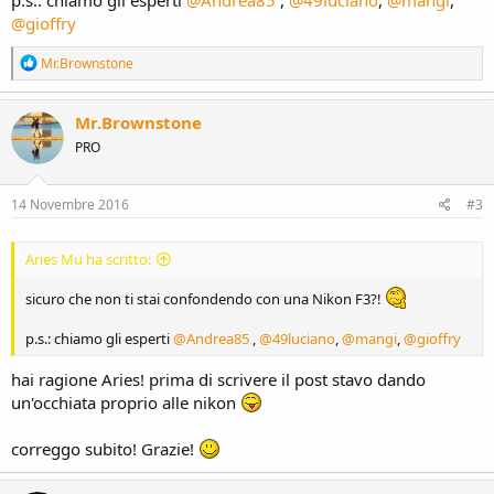
p.s.: chiamo gli esperti
@Andrea85
,
@49luciano
,
@mangi
,
@gioffry
R
Mr.Brownstone
e
a
c
Mr.Brownstone
t
PRO
i
o
n
s
14 Novembre 2016
#3
:
Aries Mu ha scritto:
sicuro che non ti stai confondendo con una Nikon F3?!
p.s.: chiamo gli esperti
@Andrea85
,
@49luciano
,
@mangi
,
@gioffry
hai ragione Aries! prima di scrivere il post stavo dando
un'occhiata proprio alle nikon
correggo subito! Grazie!