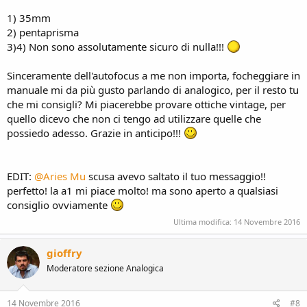
Bene, una volta riflettuto su questi punti, potrò offrirti qualche
1) 35mm
suggerimento.
2) pentaprisma
3)4) Non sono assolutamente sicuro di nulla!!!
Sinceramente dell'autofocus a me non importa, focheggiare in
manuale mi da più gusto parlando di analogico, per il resto tu
che mi consigli? Mi piacerebbe provare ottiche vintage, per
quello dicevo che non ci tengo ad utilizzare quelle che
possiedo adesso. Grazie in anticipo!!!
EDIT:
@Aries Mu
scusa avevo saltato il tuo messaggio!!
perfetto! la a1 mi piace molto! ma sono aperto a qualsiasi
consiglio ovviamente
Ultima modifica:
14 Novembre 2016
gioffry
Moderatore sezione Analogica
14 Novembre 2016
#8