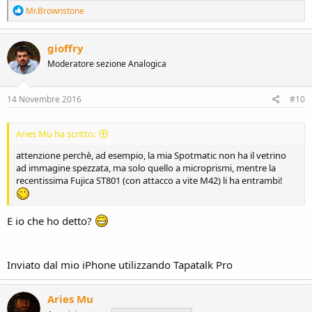
R
Mr.Brownstone
e
a
c
gioffry
t
Moderatore sezione Analogica
i
o
n
s
14 Novembre 2016
#10
:
Aries Mu ha scritto:
attenzione perchè, ad esempio, la mia Spotmatic non ha il vetrino
ad immagine spezzata, ma solo quello a microprismi, mentre la
recentissima Fujica ST801 (con attacco a vite M42) li ha entrambi!
E io che ho detto?
Inviato dal mio iPhone utilizzando Tapatalk Pro
Aries Mu