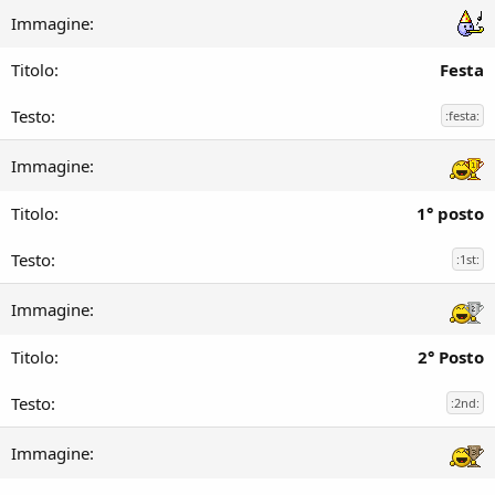
Festa
:festa:
1° posto
:1st:
2° Posto
:2nd: