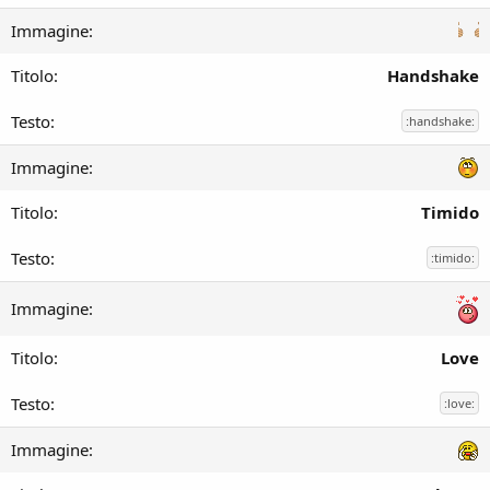
Handshake
:handshake:
Timido
:timido:
Love
:love: