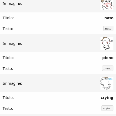
naso
:naso:
pieno
:pieno:
crying
:crying: