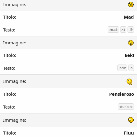
Mad
:mad:
>:(
:@
Eek!
:eek:
:o
Pensieroso
:dubbio:
Fiuu