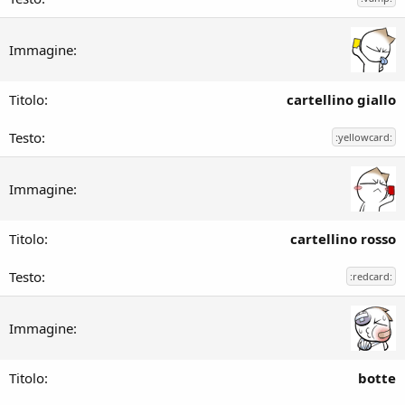
cartellino giallo
:yellowcard:
cartellino rosso
:redcard:
botte