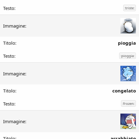
:triste:
pioggia
:pioggia:
congelato
:frozen:
arrabbiato