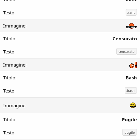
:rant:
Censurato
:censurato:
Bash
:bash:
Pugile
:pugile: