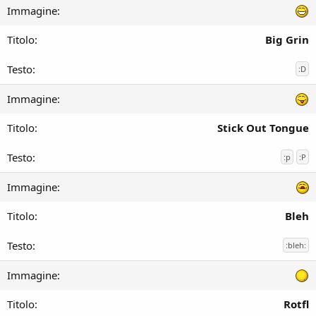
Big Grin
:D
Stick Out Tongue
:p
:P
Bleh
:bleh:
Rotfl