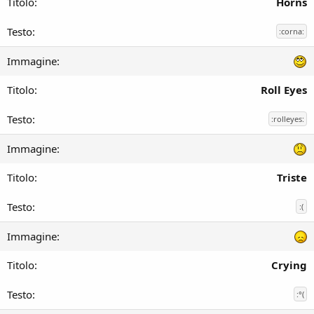
Horns
:corna:
Roll Eyes
:rolleyes:
Triste
:(
Crying
:°(