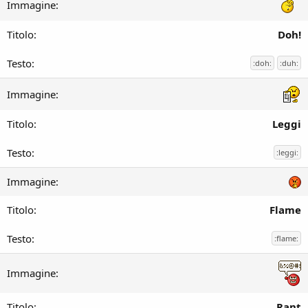
Doh!
:doh:
:duh:
Leggi
:leggi:
Flame
:flame:
Rant