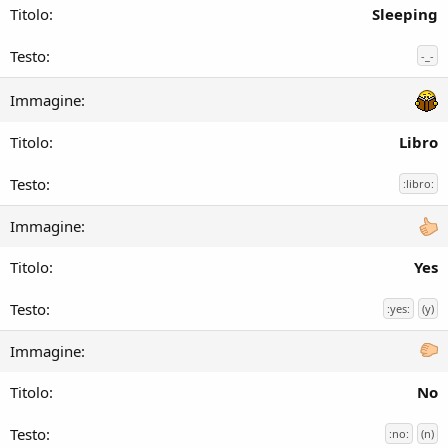
Sleeping
-_-
Libro
:libro:
Yes
:yes:
(y)
No
:no:
(n)