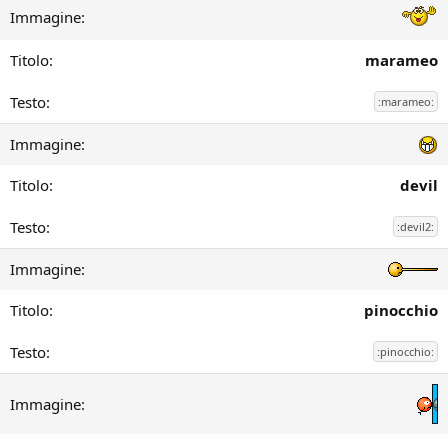
marameo
:marameo:
devil
:devil2:
pinocchio
:pinocchio: