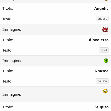
Angelic
:angelic:
diavoletto
:devil:
Nausea
:nausea:
Stupito