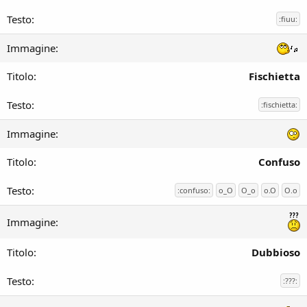
:fiuu:
Fischietta
:fischietta:
Confuso
:confuso:
o_O
O_o
o.O
O.o
Dubbioso
:???: