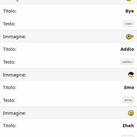
Bye
:ciao:
Addio
:addio:
Emo
:emo:
Eheh