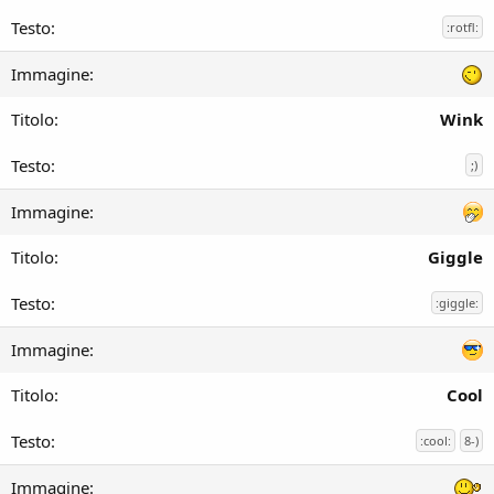
:rotfl:
Wink
;)
Giggle
:giggle:
Cool
:cool:
8-)