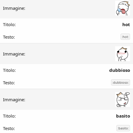
hot
:hot:
dubbioso
:dubbioso:
basito
:basito: