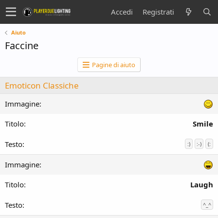
Accedi
Registrati
Aiuto
Faccine
Pagine di aiuto
Emoticon Classiche
Smile
:)
:-)
(:
Laugh
^_^