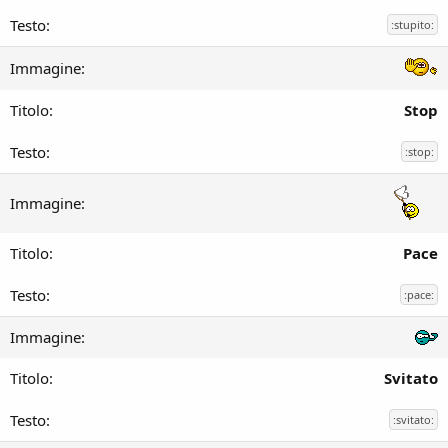
:stupito:
Stop
:stop:
Pace
:pace:
Svitato
:svitato: