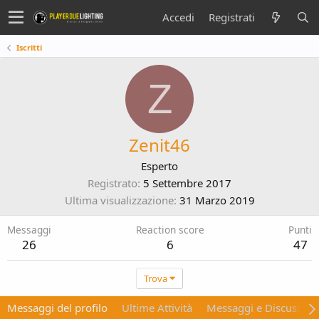
Accedi
Registrati
Iscritti
Z
Zenit46
Esperto
Registrato
5 Settembre 2017
Ultima visualizzazione
31 Marzo 2019
Messaggi
Reaction score
Punti
26
6
47
Trova
Messaggi del profilo
Ultime Attività
Messaggi e Discussion