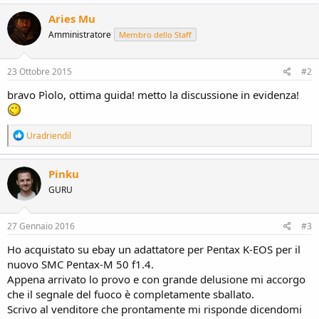
a
c
Aries Mu
t
Amministratore
Membro dello Staff
i
o
n
s
23 Ottobre 2015
#2
:
bravo Pìolo, ottima guida! metto la discussione in evidenza!
R
Uradriendil
e
a
c
Pinku
t
GURU
i
o
n
s
27 Gennaio 2016
#3
:
Ho acquistato su ebay un adattatore per Pentax K-EOS per il
nuovo SMC Pentax-M 50 f1.4.
Appena arrivato lo provo e con grande delusione mi accorgo
che il segnale del fuoco è completamente sballato.
Scrivo al venditore che prontamente mi risponde dicendomi