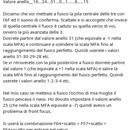
Valore anello__16...24...31...0...1......8.....15
Diciamo che voi mettiate a fuoco la pila centrale delle tre con
l'AF ed il suono di conferma. Scattate e vi accorgete che invece
di quella centrale il fuoco è caduto su quella verso di voi,
ovvero la più avanzata delle 3.
Dovrete partire dal valore anello 31 (che equivale a -1 nella
scala MFA) e continuare a scendere la scala MFA fino al
raggiungimento del fuoco perfetto. Quindi userete i valori
anello 31-30-29-28 etc.
Se vi ritroverete con la pila posteriore a fuoco dovrete partire
dal valore 1 (che equivale a +1 nella scala MFA) e salire la
scala MFA fino al raggiungimento del fuoco perfetto. Quindi
userete i valori anello 1-2-3-4 etc.
Nel mio caso se mettevo a fuoco l'occhio di mia moglie il
fuoco pescava il naso. Ho dovuto impostare il valore anello
25 (che nella scala MFA equivale a -7) quindi avevo un
problema di front focus.
Si userà la combinazione F64+scatto > F57+scatto >
F64+scatto per entrare nel setup