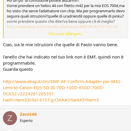
Ho un po' di confusione potete aiutarmi?!
Vorrei prendere un helios 44 con filetto m42 per la mia EOS 700d,ma
ho visto che serve l'adattatore con chip. Ma per programmarlo devo
seguire quali istruzioni?quelle di uradriendil oppure quelle di pinku?
vorrei prendere questo che dite?va bene oppure c'è di meglio?
http://www.ebay.it/itm/Anello-adattatore-M42-AF-AUTO-FOCUS-
per-CANON-EOS-700D-70D-100D-60Da-con-blocco-/281739965246
Clicca per allargare...
Grazie x l'aiuto...
Ciao, sia le mie istruzioni che quelle di Paolo vanno bene.
l'anello che hai indicato nel tuo link non è EMF, quindi non è
Inviato dal mio ASUS_Z017D utilizzando Tapatalk
programmabile.
Guarda questo
http://www.ebay.it/itm/EMF-AF-Confirm-Adapter-per-M42-
Lens-to-Canon-EOS-5D-III-70D-100D-650D-700D-
DC632-/222426120535?
hash=item33c9a14157:g:ClAAAOSw4A5Ytwm3
Zenit46
Z
Esperto