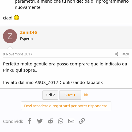
parametri, a meno che tu non decida di riprogrammarlo
nuovamente
ciao!
Zenit46
Z
Esperto
9 Novembre 2017
#20
Perfetto molto gentile ora posso comprare quello indicato da
Pinku qui sopra..
Inviato dal mio ASUS_Z017D utilizzando Tapatalk
Ultimo
1 di 2
Succ.
Devi accedere o registrarti per poter rispondere.
Facebook
Twitter
Reddit
WhatsApp
e-mail
Link
Condividi: