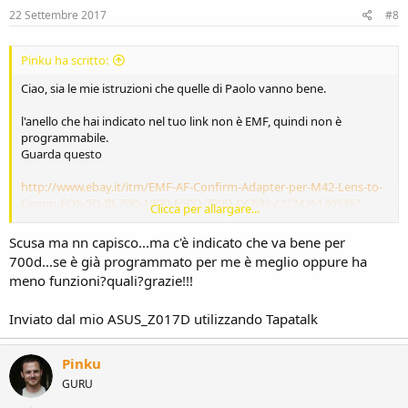
22 Settembre 2017
#8
Pinku ha scritto:
Ciao, sia le mie istruzioni che quelle di Paolo vanno bene.
l'anello che hai indicato nel tuo link non è EMF, quindi non è
programmabile.
Guarda questo
http://www.ebay.it/itm/EMF-AF-Confirm-Adapter-per-M42-Lens-to-
Canon-EOS-5D-III-70D-100D-650D-700D-DC632-/222426120535?
Clicca per allargare...
hash=item33c9a14157:g:ClAAAOSw4A5Ytwm3
Scusa ma nn capisco...ma c'è indicato che va bene per
700d...se è già programmato per me è meglio oppure ha
meno funzioni?quali?grazie!!!
Inviato dal mio ASUS_Z017D utilizzando Tapatalk
Pinku
GURU