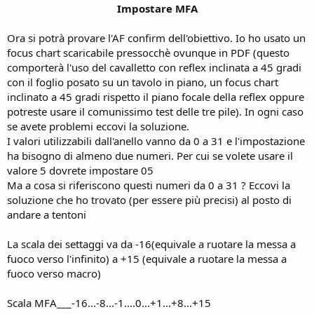
Impostare MFA
Ora si potrà provare l'AF confirm dell'obiettivo. Io ho usato un
focus chart scaricabile pressocchè ovunque in PDF (questo
comporterà l'uso del cavalletto con reflex inclinata a 45 gradi
con il foglio posato su un tavolo in piano, un focus chart
inclinato a 45 gradi rispetto il piano focale della reflex oppure
potreste usare il comunissimo test delle tre pile). In ogni caso
se avete problemi eccovi la soluzione.
I valori utilizzabili dall'anello vanno da 0 a 31 e l'impostazione
ha bisogno di almeno due numeri. Per cui se volete usare il
valore 5 dovrete impostare 05
Ma a cosa si riferiscono questi numeri da 0 a 31 ? Eccovi la
soluzione che ho trovato (per essere più precisi) al posto di
andare a tentoni
La scala dei settaggi va da -16(equivale a ruotare la messa a
fuoco verso l'infinito) a +15 (equivale a ruotare la messa a
fuoco verso macro)
Scala MFA___-16...-8...-1....0...+1...+8...+15