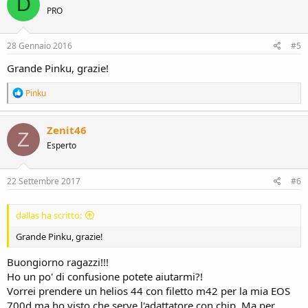
D
t
PRO
i
o
n
s
28 Gennaio 2016
#5
:
Grande Pinku, grazie!
R
Pinku
e
a
c
Zenit46
Z
t
Esperto
i
o
n
s
22 Settembre 2017
#6
:
dallas ha scritto:
Grande Pinku, grazie!
Buongiorno ragazzi!!!
Ho un po' di confusione potete aiutarmi?!
Vorrei prendere un helios 44 con filetto m42 per la mia EOS
700d,ma ho visto che serve l'adattatore con chip. Ma per