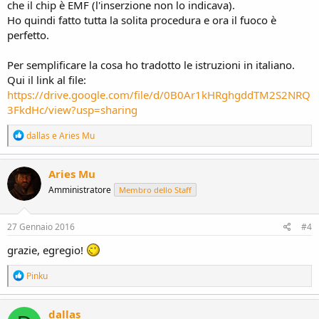
che il chip è EMF (l'inserzione non lo indicava).
Ho quindi fatto tutta la solita procedura e ora il fuoco è
perfetto.
Per semplificare la cosa ho tradotto le istruzioni in italiano.
Qui il link al file:
https://drive.google.com/file/d/0B0Ar1kHRghgddTM2S2NRQ
3FkdHc/view?usp=sharing
R
dallas
e
Aries Mu
e
a
c
Aries Mu
t
Amministratore
Membro dello Staff
i
o
n
s
27 Gennaio 2016
#4
:
grazie, egregio!
R
Pinku
e
a
c
dallas