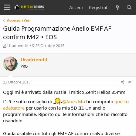
Accedi
Registrati
Accessori Vari
Guida Programmazione Anello EMF AF
confirm M42 > EOS
C
D
Uradriendil
23 Ottobre 2015
r
a
e
t
Uradriendil
a
a
PRO
t
d
o
i
r
i
23 Ottobre 2015
#1
e
n
D
i
Oggi mi è arrivato dalla russia il mitico Zenit Helios 85mm
i
z
s
i
f1.5 e sotto consiglio di
@Aries Mu
ho comprato
questo
c
o
adattatore
per usarlo con la mia 5D III. Un anello
u
programmabile. Riporto qui le informazioni che ho raccolto
s
usandolo.
s
i
o
Guida usabile con tutti gli EMF AF confirm salvo diverse