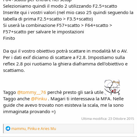
Selezioniamo quindi il modo 2 utilizzando F2.5+scatto
Inserite qui i vostri valori (nel mio caso 25 quindi seguendo la
tabella di prima F2.5+scatto > F3.5+scatto)
Si userà la combinazione F57+scatto > F64+scatto >
F57+scatto per salvare le impostazioni
Finito
Da qui il vostro obiettivo potrà scattare in modalità M o AV.
Per i dati exif diciamo di scattare a F2.8. Impostiamo sulla
reflex 2.8 poi ruotiamo la ghiera diaframma dell'obiettivo e
scattiamo.
Taggo
@tommy__76
perchè presto gli sarà utile
Taggo anche
@Pinku
. Magari ti interessava la MFA. Nelle
guide che avevo trovato non esisteva la scala, me la sono
immaginata provando =)
Ultima modifica:
23 Ottobre 2015
R
mammu
,
Pinku
e
Aries Mu
e