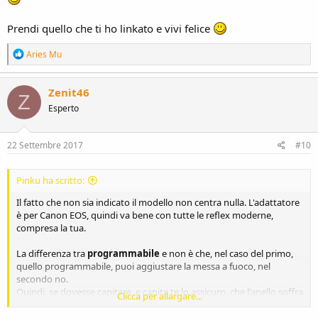
Prendi quello che ti ho linkato e vivi felice
R
Aries Mu
e
a
c
Zenit46
Z
t
Esperto
i
o
n
s
22 Settembre 2017
#10
:
Pinku ha scritto:
Il fatto che non sia indicato il modello non centra nulla. L'adattatore
è per Canon EOS, quindi va bene con tutte le reflex moderne,
compresa la tua.
La differenza tra
programmabile
e non è che, nel caso del primo,
quello programmabile, puoi aggiustare la messa a fuoco, nel
secondo no.
Quindi, se dovesse capitare, e capita te lo assicuro, che l'anello soffra
Clicca per allargare...
di front o back focus, con quello programmabile puoi correggere la
cosa, con quello non programmabile "ti attacchi e tiri", per dirla in