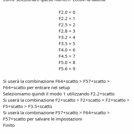
F2.0 = 0
F2.2 = 1
F2.5 = 2
F2.8 = 3
F3.2 = 4
F3.5 = 5
F4.0 = 6
F4.5 = 7
F5.0 = 8
F5.6 = 9​
Si userà la combinazione F64+scatto > F57+scatto >
F64+scatto per entrare nel setup
Selezioniamo quindi il modo 1 utilizzando F2.2+scatto
Si userà la combinazione F2+scatto > F2+scatto > F2+scatto >
F5+scatto > F3.5+scatto
Si userà la combinazione F57+scatto > F64+scatto >
F57+scatto per salvare le impostazioni
Finito