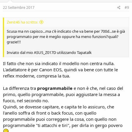
22 Settembre 2017
#9
Zenit46 ha scritto:
Scusa ma nn capisco...ma c'è indicato che va bene per 700d...se è già
programmato per me è meglio oppure ha meno funzioni?quali?
grazie!!!
Inviato dal mio ASUS_Z017D utilizzando Tapatalk
Il fatto che non sia indicato il modello non centra nulla.
L'adattatore è per Canon EOS, quindi va bene con tutte le
reflex moderne, compresa la tua.
La differenza tra
programmabile
e non è che, nel caso del
primo, quello programmabile, puoi aggiustare la messa a
fuoco, nel secondo no.
Quindi, se dovesse capitare, e capita te lo assicuro, che
l'anello soffra di front o back focus, con quello
programmabile puoi correggere la cosa, con quello non
programmabile "ti attacchi e tiri", per dirla in gergo povero