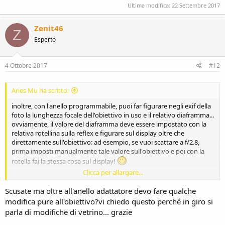
Ultima modifica:
22 Settembre 2017
Zenit46
Z
Esperto
4 Ottobre 2017
#12
Aries Mu ha scritto:
inoltre, con l'anello programmabile, puoi far figurare negli exif della
foto la lunghezza focale dell'obiettivo in uso e il relativo diaframma...
ovviamente, il valore del diaframma deve essere impostato con la
relativa rotellina sulla reflex e figurare sul display oltre che
direttamente sull'obiettivo: ad esempio, se vuoi scattare a f/2.8,
prima imposti manualmente tale valore sull'obiettivo e poi con la
rotella fai la stessa cosa sul display!
Clicca per allargare...
p.s.: la lunghezza focale dell'obiettivo e la sua massima apertura
devono essere programmati sull'anello!
Scusate ma oltre all'anello adattatore devo fare qualche
modifica pure all'obiettivo?vi chiedo questo perché in giro si
parla di modifiche di vetrino... grazie