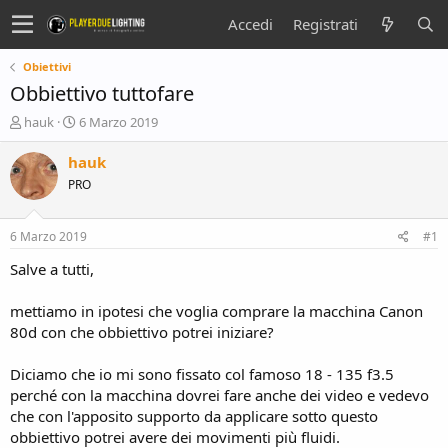
Accedi
Registrati
Obiettivi
Obbiettivo tuttofare
C
D
hauk
6 Marzo 2019
r
a
e
t
hauk
a
a
PRO
t
d
o
i
r
i
6 Marzo 2019
#1
e
n
D
i
Salve a tutti,
i
z
s
i
mettiamo in ipotesi che voglia comprare la macchina Canon
c
o
80d con che obbiettivo potrei iniziare?
u
s
Diciamo che io mi sono fissato col famoso 18 - 135 f3.5
s
i
perché con la macchina dovrei fare anche dei video e vedevo
o
che con l'apposito supporto da applicare sotto questo
n
obbiettivo potrei avere dei movimenti più fluidi.
e