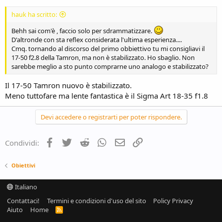
hauk ha scritto:
Behh sai com'è , faccio solo per sdrammatizzare.
D'altronde con sta reflex considerata l'ultima esperienza....
Cmq. tornando al discorso del primo obbiettivo tu mi consigliavi il
17-50 f2.8 della Tamron, ma non è stabilizzato. Ho sbaglio. Non
sarebbe meglio a sto punto comprarne uno analogo e stabilizzato?
Il 17-50 Tamron nuovo è stabilizzato.
Meno tuttofare ma lente fantastica è il Sigma Art 18-35 f1.8
Devi accedere o registrarti per poter rispondere.
Facebook
Twitter
Reddit
WhatsApp
e-mail
Link
Condividi:
Obiettivi
Italiano
Contattaci!
Termini e condizioni d'uso del sito
Policy Privacy
Aiuto
Home
R
S