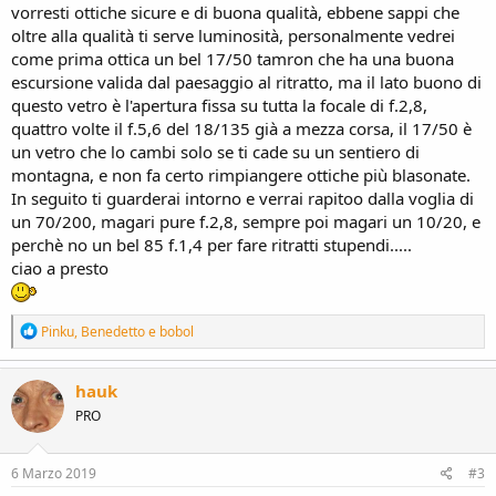
vorresti ottiche sicure e di buona qualità, ebbene sappi che
oltre alla qualità ti serve luminosità, personalmente vedrei
come prima ottica un bel 17/50 tamron che ha una buona
escursione valida dal paesaggio al ritratto, ma il lato buono di
questo vetro è l'apertura fissa su tutta la focale di f.2,8,
quattro volte il f.5,6 del 18/135 già a mezza corsa, il 17/50 è
un vetro che lo cambi solo se ti cade su un sentiero di
montagna, e non fa certo rimpiangere ottiche più blasonate.
In seguito ti guarderai intorno e verrai rapitoo dalla voglia di
un 70/200, magari pure f.2,8, sempre poi magari un 10/20, e
perchè no un bel 85 f.1,4 per fare ritratti stupendi.....
ciao a presto
R
Pinku
,
Benedetto
e
bobol
e
a
c
hauk
t
PRO
i
o
n
s
6 Marzo 2019
#3
: