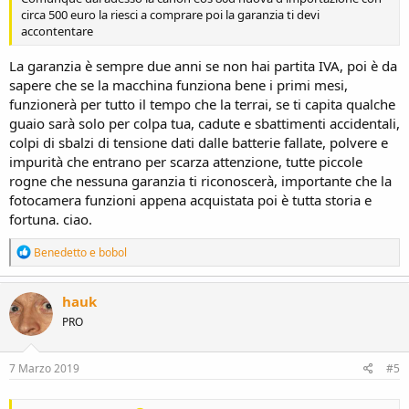
circa 500 euro la riesci a comprare poi la garanzia ti devi
accontentare
La garanzia è sempre due anni se non hai partita IVA, poi è da
sapere che se la macchina funziona bene i primi mesi,
funzionerà per tutto il tempo che la terrai, se ti capita qualche
guaio sarà solo per colpa tua, cadute e sbattimenti accidentali,
colpi di sbalzi di tensione dati dalle batterie fallate, polvere e
impurità che entrano per scarza attenzione, tutte piccole
rogne che nessuna garanzia ti riconoscerà, importante che la
fotocamera funzioni appena acquistata poi è tutta storia e
fortuna. ciao.
R
Benedetto
e
bobol
e
a
c
hauk
t
PRO
i
o
n
s
7 Marzo 2019
#5
: