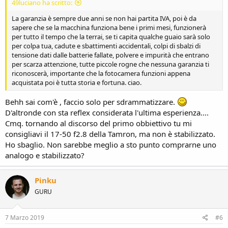
49luciano ha scritto:
La garanzia è sempre due anni se non hai partita IVA, poi è da
sapere che se la macchina funziona bene i primi mesi, funzionerà
per tutto il tempo che la terrai, se ti capita qualche guaio sarà solo
per colpa tua, cadute e sbattimenti accidentali, colpi di sbalzi di
tensione dati dalle batterie fallate, polvere e impurità che entrano
per scarza attenzione, tutte piccole rogne che nessuna garanzia ti
riconoscerà, importante che la fotocamera funzioni appena
acquistata poi è tutta storia e fortuna. ciao.
Behh sai com'è , faccio solo per sdrammatizzare.
D'altronde con sta reflex considerata l'ultima esperienza....
Cmq. tornando al discorso del primo obbiettivo tu mi
consigliavi il 17-50 f2.8 della Tamron, ma non è stabilizzato.
Ho sbaglio. Non sarebbe meglio a sto punto comprarne uno
analogo e stabilizzato?
Pinku
GURU
7 Marzo 2019
#6