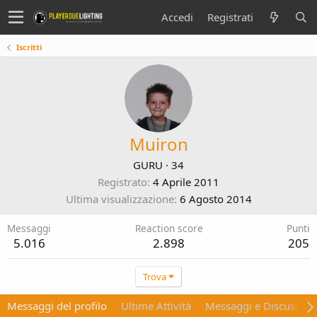
Accedi
Registrati
Iscritti
Muiron
GURU
·
34
Registrato
4 Aprile 2011
Ultima visualizzazione
6 Agosto 2014
Messaggi
Reaction score
Punti
5.016
2.898
205
Trova
Messaggi del profilo
Ultime Attività
Messaggi e Discussion