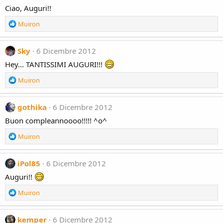
Ciao, Auguri!!
R
Muiron
e
a
c
Sky
6 Dicembre 2012
t
Hey... TANTISSIMI AUGURI!!!
i
o
R
Muiron
n
e
s
a
:
c
gothika
6 Dicembre 2012
t
Buon compleannoooo!!!!! ^o^
i
o
R
Muiron
n
e
s
a
:
c
iPol85
6 Dicembre 2012
t
Auguri!!
i
o
R
Muiron
n
e
s
a
:
c
kemper
6 Dicembre 2012