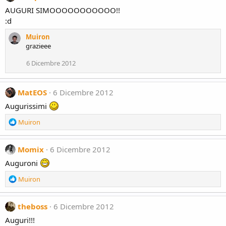
t
AUGURI SIMOOOOOOOOOOO!!
i
:d
o
n
Muiron
s
grazieee
:
6 Dicembre 2012
MatEOS
6 Dicembre 2012
Augurissimi
R
Muiron
e
a
c
Momix
6 Dicembre 2012
t
Auguroni
i
o
R
Muiron
n
e
s
a
:
c
theboss
6 Dicembre 2012
t
Auguri!!!
i