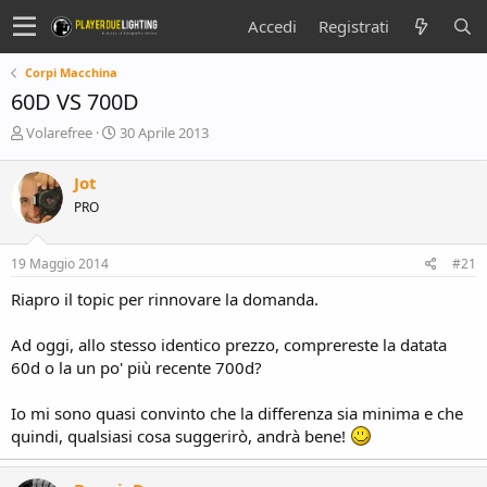
Accedi
Registrati
Corpi Macchina
60D VS 700D
C
D
Volarefree
30 Aprile 2013
r
a
e
t
Jot
a
a
PRO
t
d
o
i
r
i
19 Maggio 2014
#21
e
n
D
i
Riapro il topic per rinnovare la domanda.
i
z
s
i
Ad oggi, allo stesso identico prezzo, comprereste la datata
c
o
60d o la un po' più recente 700d?
u
s
s
Io mi sono quasi convinto che la differenza sia minima e che
i
quindi, qualsiasi cosa suggerirò, andrà bene!
o
n
e