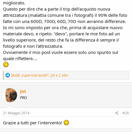
migliorato.
Questo per dire che a parte il trip dell'acquisto nuova
attrezzatura (malattia comune tra i fotografi) il 90% delle foto
fatte con una 600D, 700D, 60D, 70D non avranno differenze.
Io mi sono imposto per ora che, prima di acquistare nuovo
materiale devo, e ripeto: "devo", portare le mie foto ad un
livello superiore, del resto che fa la differenza è sempre il
fotografo e non l'attrezzatura.
Ovviamente il mio post vuole essere solo uno spunto sul
quale riflettere....
R
MatB
,
supermariano81
,
Jot
e 2 altri
e
a
c
Jot
t
PRO
i
o
n
s
21 Maggio 2014
#26
:
Grazie a tutti per l'intervento!