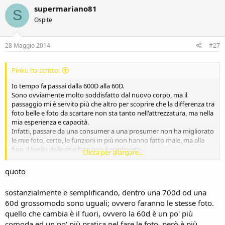
supermariano81
S
Ospite
28 Maggio 2014
#27
Pinku ha scritto:
Io tempo fa passai dalla 600D alla 60D.
Sono ovviamente molto soddisfatto dal nuovo corpo, ma il
passaggio mi è servito più che altro per scoprire che la differenza tra
foto belle e foto da scartare non sta tanto nell'attrezzatura, ma nella
mia esperienza e capacità.
Infatti, passare da una consumer a una prosumer non ha migliorato
le mie foto, certo, le funzioni in più non hanno fatto male, ma alla
fine, il livello delle mie foto non è migliorato.
Clicca per allargare...
Questo per dire che a parte il trip dell'acquisto nuova attrezzatura
(malattia comune tra i fotografi) il 90% delle foto fatte con una 600D,
quoto
700D, 60D, 70D non avranno differenze.
Io mi sono imposto per ora che, prima di acquistare nuovo
sostanzialmente e semplificando, dentro una 700d od una
materiale devo, e ripeto: "devo", portare le mie foto ad un livello
60d grossomodo sono uguali; ovvero faranno le stesse foto.
superiore, del resto che fa la differenza è sempre il fotografo e non
l'attrezzatura.
quello che cambia è il fuori, ovvero la 60d è un po' più
Ovviamente il mio post vuole essere solo uno spunto sul quale
comoda ed un po' più pratica nel fare le foto, però è più