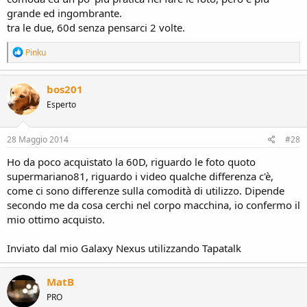
riflettere....
grande ed ingombrante.
tra le due, 60d senza pensarci 2 volte.
R
Pinku
e
a
c
bos201
t
Esperto
i
o
n
s
28 Maggio 2014
#28
:
Ho da poco acquistato la 60D, riguardo le foto quoto
supermariano81, riguardo i video qualche differenza c'è,
come ci sono differenze sulla comodità di utilizzo. Dipende
secondo me da cosa cerchi nel corpo macchina, io confermo il
mio ottimo acquisto.
Inviato dal mio Galaxy Nexus utilizzando Tapatalk
MatB
PRO