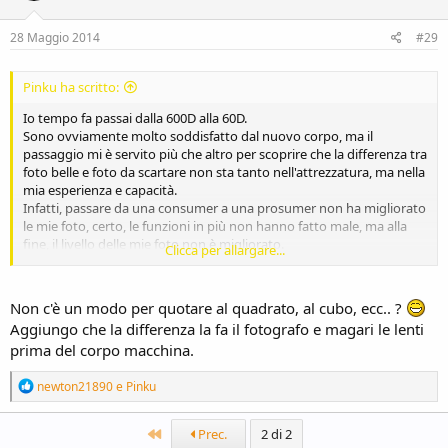
28 Maggio 2014
#29
Pinku ha scritto:
Io tempo fa passai dalla 600D alla 60D.
Sono ovviamente molto soddisfatto dal nuovo corpo, ma il
passaggio mi è servito più che altro per scoprire che la differenza tra
foto belle e foto da scartare non sta tanto nell'attrezzatura, ma nella
mia esperienza e capacità.
Infatti, passare da una consumer a una prosumer non ha migliorato
le mie foto, certo, le funzioni in più non hanno fatto male, ma alla
fine, il livello delle mie foto non è migliorato.
Clicca per allargare...
Questo per dire che a parte il trip dell'acquisto nuova attrezzatura
(malattia comune tra i fotografi) il 90% delle foto fatte con una 600D,
700D, 60D, 70D non avranno differenze.
Non c'è un modo per quotare al quadrato, al cubo, ecc.. ?
Io mi sono imposto per ora che, prima di acquistare nuovo
Aggiungo che la differenza la fa il fotografo e magari le lenti
materiale devo, e ripeto: "devo", portare le mie foto ad un
prima del corpo macchina.
livello superiore, del resto che fa la differenza è sempre il
fotografo e non l'attrezzatura.
R
newton21890
e
Pinku
Ovviamente il mio post vuole essere solo uno spunto sul quale
e
riflettere....
a
c
Primo
Prec.
2 di 2