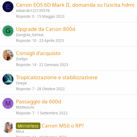
Canon EOS 6D Mark II, domanda su l'uscita hdmi
E
edoardo122135578
Risposte
0
15 Maggio 2023
Upgrade da Canon 800d
G
Gangsta_Genius
Risposte
10
23 Aprile 2023
Consigli d'acquisto
Zorkyo
Risposte
14
22 Gennaio 2023
Tropicalizzazione e stabilizzazione
Oneye
Risposte
7
28 Ottobre 2022
Passaggio da 600d
M
MatteoLini
Risposte
7
1 Settembre 2022
Canon M50 o RP?
Mirrorless
Mica