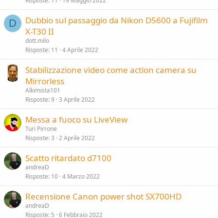
Risposte
11
19 Maggio 2022
Dubbio sul passaggio da Nikon D5600 a Fujifilm
D
X-T30 II
dott.milo
Risposte
11
4 Aprile 2022
Stabilizzazione video come action camera su
Mirrorless
Alkimista101
Risposte
9
3 Aprile 2022
Messa a fuoco su LiveView
Turi Pirrone
Risposte
3
2 Aprile 2022
Scatto ritardato d7100
andreaD
Risposte
10
4 Marzo 2022
Recensione Canon power shot SX700HD
andreaD
Risposte
5
6 Febbraio 2022