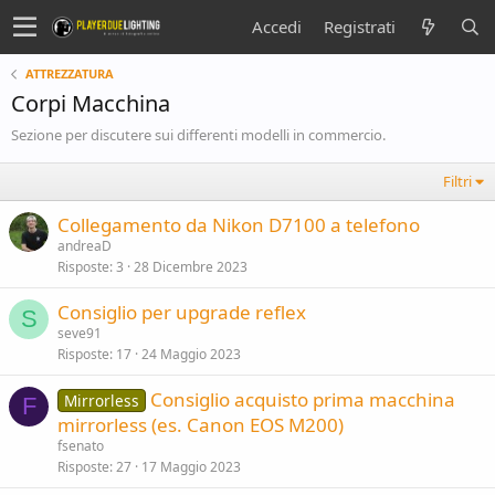
Accedi
Registrati
ATTREZZATURA
Corpi Macchina
Sezione per discutere sui differenti modelli in commercio.
Filtri
Collegamento da Nikon D7100 a telefono
andreaD
Risposte
3
28 Dicembre 2023
Consiglio per upgrade reflex
S
seve91
Risposte
17
24 Maggio 2023
Consiglio acquisto prima macchina
Mirrorless
F
mirrorless (es. Canon EOS M200)
fsenato
Risposte
27
17 Maggio 2023