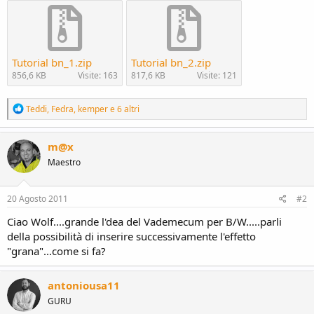
Tutorial bn_1.zip
Tutorial bn_2.zip
856,6 KB
Visite: 163
817,6 KB
Visite: 121
R
Teddi
,
Fedra
,
kemper
e 6 altri
e
a
c
m@x
t
Maestro
i
o
n
s
20 Agosto 2011
#2
:
Ciao Wolf....grande l'dea del Vademecum per B/W.....parli
della possibilità di inserire successivamente l'effetto
"grana"...come si fa?
antoniousa11
GURU