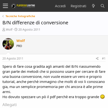
Accedi
Registrati
Tecniche Fotografiche
B/N differenze di conversione
C
D
Wolf
20 Agosto 2011
r
a
e
t
Wolf
a
a
PRO
t
d
o
i
r
i
20 Agosto 2011
#1
e
n
D
i
Spero di fare cosa gradita agli amanti del B/N riassumendo
i
z
gran parte dei metodi che si possono usare per cercare di fare
s
i
una buona conversione, non vuole essere un vero e proprio
c
o
tutorial, anche perchè immagino che molti di voi li conoscano
u
s
gia, ma un semplice promemoria per chi ancora è alle prime
s
armi.
i
Ho dovuto spezzare un pò il pdf perchè era troppo grande
o
n
Allegati
e