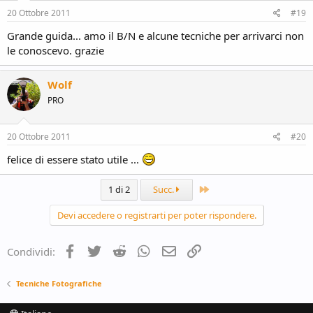
20 Ottobre 2011
#19
Grande guida... amo il B/N e alcune tecniche per arrivarci non
le conoscevo. grazie
Wolf
PRO
20 Ottobre 2011
#20
felice di essere stato utile ...
Ultimo
1 di 2
Succ.
Devi accedere o registrarti per poter rispondere.
Facebook
Twitter
Reddit
WhatsApp
e-mail
Link
Condividi:
Tecniche Fotografiche