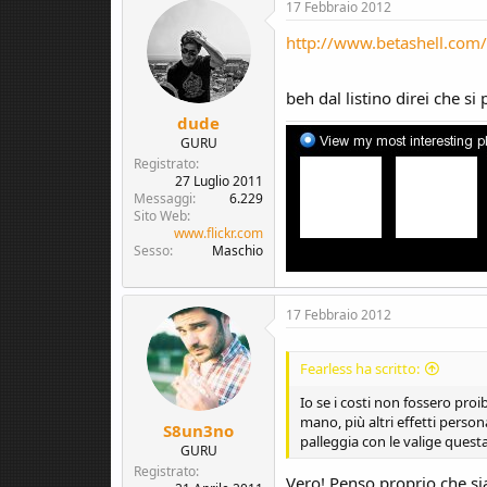
c
17 Febbraio 2012
t
i
http://www.betashell.com/
o
n
s
beh dal listino direi che si
:
dude
GURU
Registrato
27 Luglio 2011
Messaggi
6.229
Sito Web
www.flickr.com
Sesso
Maschio
17 Febbraio 2012
Fearless ha scritto:
Io se i costi non fossero proi
mano, più altri effetti persona
S8un3no
palleggia con le valige ques
GURU
Registrato
Vero! Penso proprio che sia