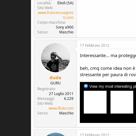
Località
Eboli (SA)
Sito Web
www.francescoagres
ti.com
Corpo macchina
Sony a900
Sesso
Maschio
17 Febbraio 2012
Interessante... ma protegg
beh, cmq come idea non è 
stressante per paura di rov
dude
GURU
Registrato
27 Luglio 2011
Messaggi
6.229
Sito Web
www.flickr.com
Sesso
Maschio
17 Febbraio 2012