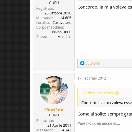
GURU
Concordo, la mia voleva e
Registrato
20 Ottobre 2010
Messaggi
14.605
Località
Casavatore
Corpo macchina
Nikon D600
Sesso
Maschio
R
S8un3no
e
a
c
17 Febbraio 2012
t
i
o
Fearless ha scritto:
n
s
Concordo, la mia voleva ess
:
S8un3no
Come al solito sempre gra
GURU
Registrato
Puoi Trovarmi anche su...
21 Aprile 2011
Messaggi
4.343