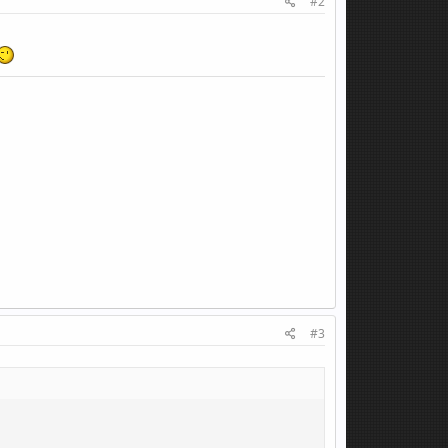
#2
#3