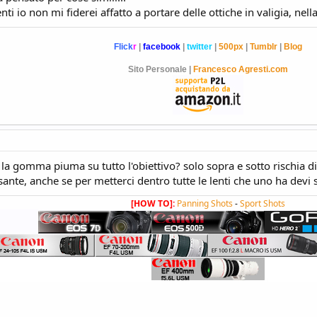
nti io non mi fiderei affatto a portare delle ottiche in valigia, nell
Flick
r
|
facebook
|
twitter
|
500px
|
Tumblr
|
Blog
Sito Personale |
Francesco Agresti.com
 gomma piuma su tutto l'obiettivo? solo sopra e sotto rischia di 
nte, anche se per metterci dentro tutte le lenti che uno ha devi
[HOW TO]:
Panning Shots
-
Sport Shots