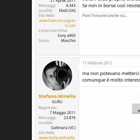
21 Aprile 2011
Se non in borse così resiste
Messaggi
4.343
Località
Eboli (SA)
Sito Web
Puoi Trovarmi anche su...
www.francescoagres
ti.com
Corpo macchina
Sony a900
Sesso
Maschio
17 Febbraio 2012
ma non potevano metterci la
comunque è molto interessa
Stefano.Minella
GURU
Registrato
7 Maggio 2011
Messaggi
23.876
Località
Gattinara (VC)
Sito Web
www.StefanoMinella.