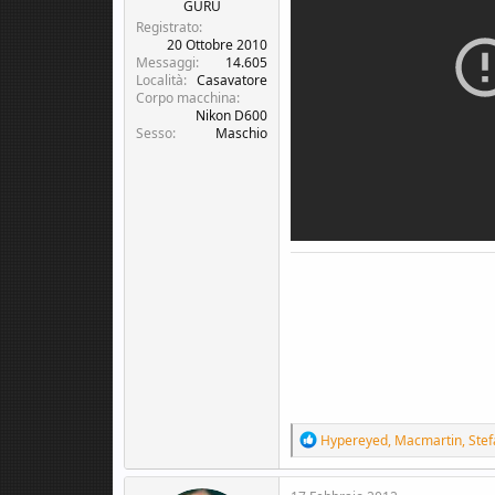
c
o
GURU
u
Registrato
s
20 Ottobre 2010
Messaggi
14.605
s
Località
Casavatore
i
Corpo macchina
o
Nikon D600
n
Sesso
Maschio
e
R
Hypereyed
,
Macmartin
,
Stef
e
a
c