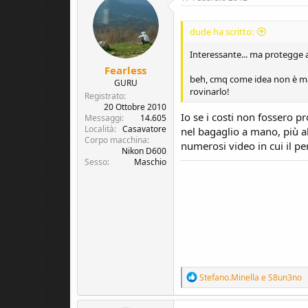
dude ha scritto:
Interessante... ma protegge 
Fearless
beh, cmq come idea non è mal
GURU
rovinarlo!
Registrato
20 Ottobre 2010
Io se i costi non fossero pr
Messaggi
14.605
Località
Casavatore
nel bagaglio a mano, più alt
Corpo macchina
numerosi video in cui il pe
Nikon D600
Sesso
Maschio
R
Stefano.Minella
e
S8un3no
e
a