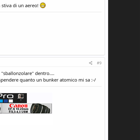
a stiva di un aereo!
#9
"sballonzolare" dentro....
 spendere quanto un bunker atomico mi sa :-/