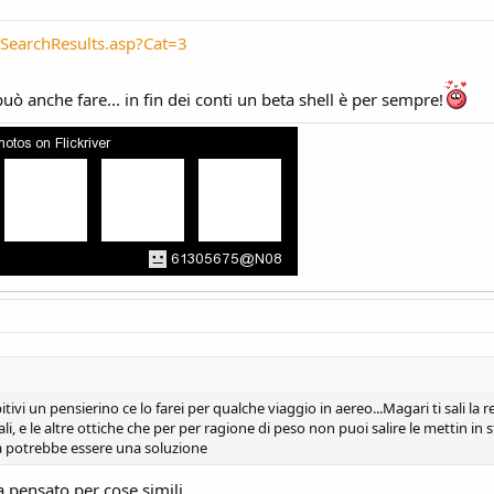
SearchResults.asp?Cat=3
 può anche fare... in fin dei conti un beta shell è per sempre!
bitivi un pensierino ce lo farei per qualche viaggio in aereo...Magari ti sali l
li, e le altre ottiche che per per ragione di peso non puoi salire le mettin in s
ta potrebbe essere una soluzione
 pensato per cose simili...