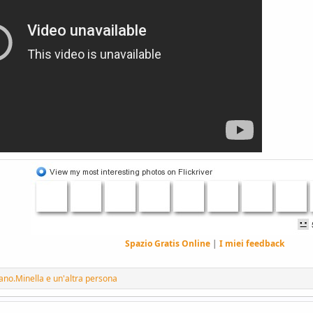
Spazio Gratis Online
|
I miei feedback
ano.Minella
e un'altra persona