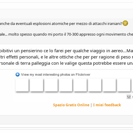
anche da eventuali esplosioni atomiche per mezzo di attacchi iraniani?
e... molto spesso quando mi porto il 70-300 appresso ogni movimento che f
oibitivi un pensierino ce lo farei per qualche viaggio in aereo...Ma
ri effetti personali, e le altre ottiche che per per ragione di peso n
rsonale di terra palleggia con le valige questa potrebbe essere u
Spazio Gratis Online
|
I miei feedback