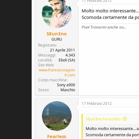
17 Febbraio 2012
t
i
Molto molto interessante...
o
Scomoda certamente da port
n
s
Puoi Trovarmi anche su...
:
S8un3no
GURU
Registrato
21 Aprile 2011
Messaggi
4.343
Località
Eboli (SA)
Sito Web
www.francescoagres
ti.com
Corpo macchina
Sony a900
Sesso
Maschio
17 Febbraio 2012
S8un3no ha scritto:
Molto molto interessante... a
Scomoda certamente da portar
Fearless