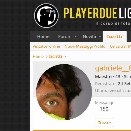
Home
Forum
Novità
Iscritti
Visitatori online
Nuovi Messaggi Profilo
Cerca tra i 
Home
Iscritti
gabriele__
Maestro
·
43
·
Scr
Registrato
24 Se
Ultima visualizza
Messaggi
150
Trova