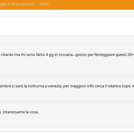
gi e Discussioni
Info
l ritardo ma mi sono fatto 4 gg in toscana...giusto per festeggiare questi 29
embre ci sarà la notturna a venezia, per maggiori info cerca il relativo topic ne
, interessante la cosa.