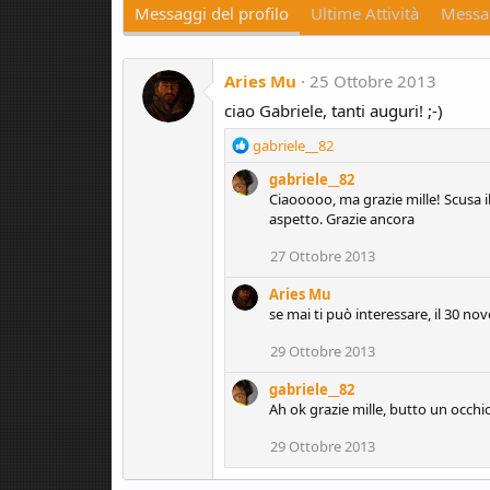
Messaggi del profilo
Ultime Attività
Messag
Aries Mu
25 Ottobre 2013
ciao Gabriele, tanti auguri! ;-)
R
gabriele__82
e
gabriele__82
a
Ciaooooo, ma grazie mille! Scusa i
c
aspetto. Grazie ancora
t
i
27 Ottobre 2013
o
n
Aries Mu
s
se mai ti può interessare, il 30 nov
:
29 Ottobre 2013
gabriele__82
Ah ok grazie mille, butto un occhio
29 Ottobre 2013