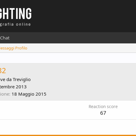
Chat
Messaggi Profilo
82
ive da
Treviglio
ttembre 2013
zione
18 Maggio 2015
Reaction score
67