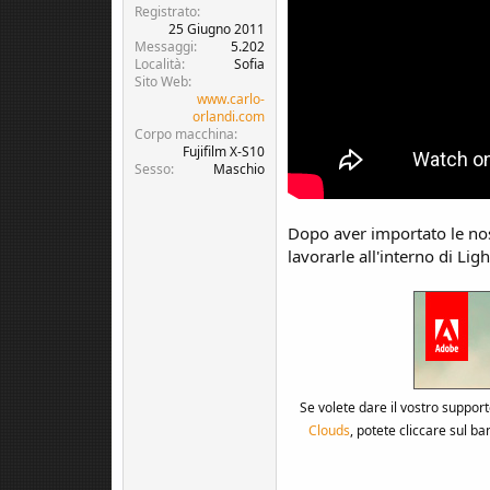
c
o
Registrato
u
25 Giugno 2011
s
Messaggi
5.202
s
Località
Sofia
Sito Web
i
www.carlo-
o
orlandi.com
n
Corpo macchina
e
Fujifilm X-S10
Sesso
Maschio
Dopo aver importato le nost
lavorarle all'interno di Li
Se volete dare il vostro suppor
Clouds
, potete cliccare sul b