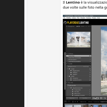
Il
Lentino
è la visualizzaz
due volte sulle foto nella 