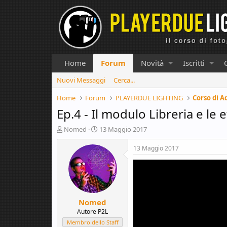
Home
Forum
Novità
Iscritti
Nuovi Messaggi
Cerca...
Home
Forum
PLAYERDUE LIGHTING
Corso di A
Ep.4 - Il modulo Libreria e le 
C
D
Nomed
13 Maggio 2017
r
a
e
t
13 Maggio 2017
a
a
t
d
o
i
r
i
e
n
Nomed
D
i
i
z
Autore P2L
s
i
Membro dello Staff