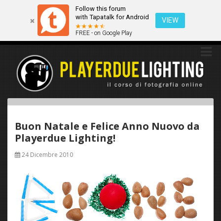
Follow this forum
Questo sito utilizza i cookies. Continuando a navigare tra queste
with Tapatalk for Android
pagine acconsenti implicitamente all'uso dei cookies.
VIEW
FREE - on Google Play
Ok
Scopri di più
Buon Natale e Felice Anno Nuovo da
Playerdue Lighting!
24 Dicembre 2010