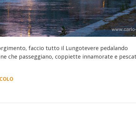
sorgimento, faccio tutto il Lungotevere pedalando
rsone che passeggiano, coppiette innamorate e pesca
ICOLO
“UN
LATO
INASPETTATO
DI
ROMA
TUTTO
DA
FOTOGRAFARE,