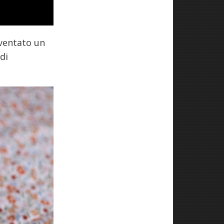
iventato un
di