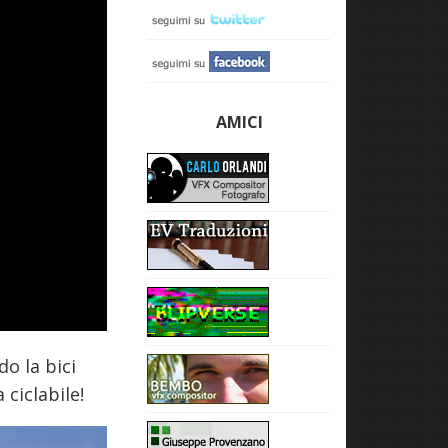
AMICI
o la bici
 ciclabile!