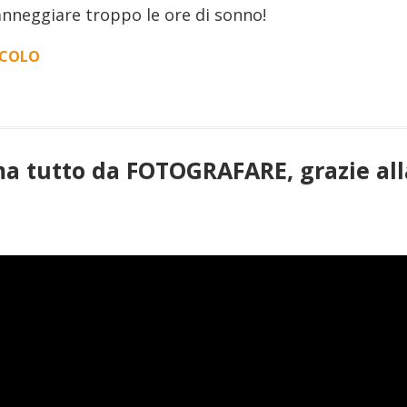
anneggiare troppo le ore di sonno!
ICOLO
“MULTITASKING
[VLOG
#59]”
ma tutto da FOTOGRAFARE, grazie all